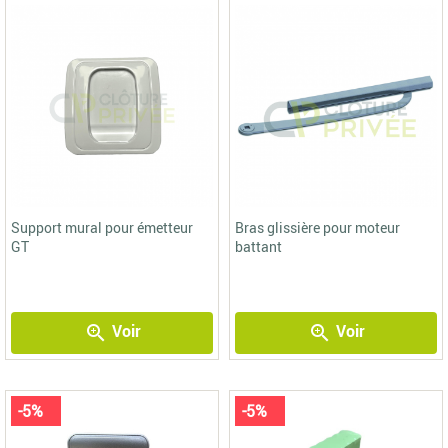
n’attendez plus pour découvrir nos produits !
Support mural pour émetteur
Bras glissière pour moteur
GT
battant
Voir
Voir
zoom_in
zoom_in
-5%
-5%