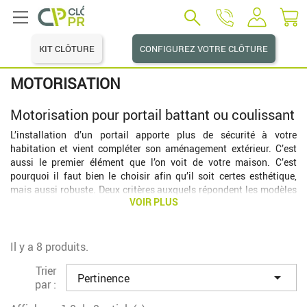
KIT CLÔTURE
CONFIGUREZ VOTRE CLÔTURE
MOTORISATION
Motorisation pour portail battant ou coulissant
L’installation d’un portail apporte plus de sécurité à votre
habitation et vient compléter son aménagement extérieur. C’est
aussi le premier élément que l’on voit de votre maison. C’est
pourquoi il faut bien le choisir afin qu’il soit certes esthétique,
mais aussi robuste. Deux critères auxquels répondent les modèles
VOIR PLUS
en vente sur notre site. Et si vous avez opté pour un équipement
manuel, vous pouvez le motoriser pour bénéficier d’un plus grand
confort d’utilisation. Pour cela, nous vous proposons tous les
accessoires indispensables qui vous permettent de l’automatiser
Il y a 8 produits.
pour faciliter son ouverture et sa fermeture.
Trier
En ajoutant cette motorisation, vous renforcez la sécurité de votre

Pertinence
par :
propriété en la protégeant des intrus, d’autant qu’il existe des
versions pour les portails battants et coulissants. Ainsi, quel que