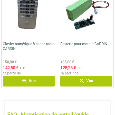
Clavier numérique à codes radio
Batterie pour moteur CARDIN
CARDIN
150,00 €
135,00 €
142,50 €
128,25 €
TTC
TTC
*à partir de
*à partir de
Voir
Voir
zoom_in
zoom_in
FAQ - Motorisation de portail (guide