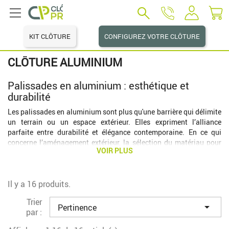
KIT CLÔTURE
CONFIGUREZ VOTRE CLÔTURE
CLÔTURE ALUMINIUM
Palissades en aluminium : esthétique et
durabilité
Les palissades en aluminium sont plus qu'une barrière qui délimite
un terrain ou un espace extérieur. Elles expriment l’alliance
parfaite entre durabilité et élégance contemporaine. En ce qui
concerne l’aménagement extérieur, la sélection du matériau pour
VOIR PLUS
les palissades est cruciale. En effet, ce matériau influe sur
l’esthétique de la propriété et sur sa résistance dans le temps. C’est
dans ce contexte que l’aluminium se démarque et offre une
solution de premier choix, alliant charme visuel et robustesse
Il y a 16 produits.
structurelle. Au cours des prochaines lignes, nous allons vous
Trier
présenter ce qu’est une clôture en aluminium, ses avantages, sa

Pertinence
par :
robustesse et sa durabilité, son design et le fait qu’il s’agisse d’une
palissade facile à installer et à entretenir.