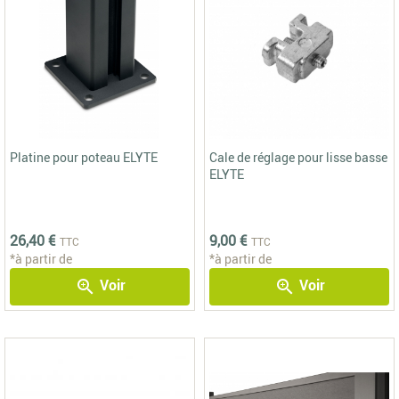
Platine pour poteau ELYTE
Cale de réglage pour lisse basse
ELYTE
26,40 €
9,00 €
TTC
TTC
*à partir de
*à partir de
Voir
Voir
zoom_in
zoom_in