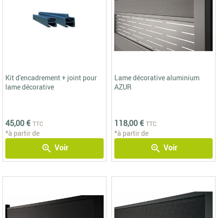
Kit d'encadrement + joint pour
Lame décorative aluminium
lame décorative
AZUR
45,00 €
118,00 €
TTC
TTC
*à partir de
*à partir de
Voir
Voir
zoom_in
zoom_in