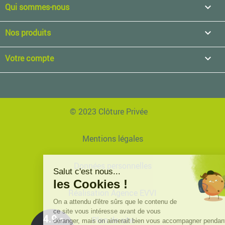
Qui sommes-nous

Nos produits

Votre compte

© 2023 Clôture Privée
Mentions légales
Données personnelles
Réalisation Agence EVVI
Plan de site