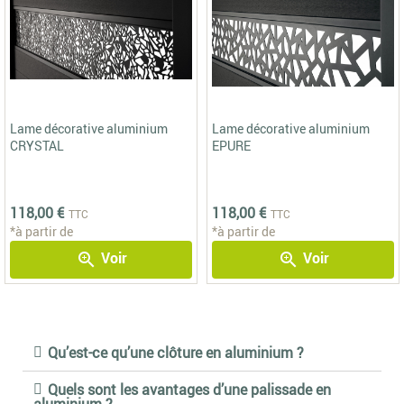
Lame décorative aluminium
Lame décorative aluminium
CRYSTAL
EPURE
118,00 €
118,00 €
TTC
TTC
*à partir de
*à partir de
Voir
Voir
zoom_in
zoom_in
Qu’est-ce qu’une clôture en aluminium ?
Quels sont les avantages d’une palissade en