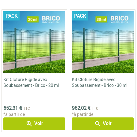
PACK
PACK
Kit Clôture Rigide avec
Kit Clôture Rigide avec
Soubassement - Brico - 20 ml
Soubassement - Brico - 30 ml
652,31 €
962,02 €
TTC
TTC
*à partir de
*à partir de
Voir
Voir
zoom_in
zoom_in