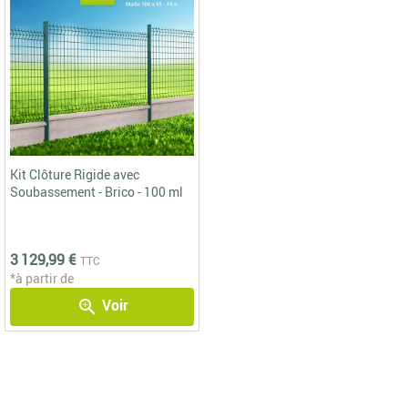
Kit Clôture Rigide avec
Soubassement - Brico - 100 ml
3 129,99 €
TTC
*à partir de
Voir
zoom_in