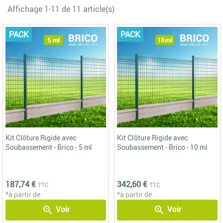
Affichage 1-11 de 11 article(s)
PACK
PACK
Kit Clôture Rigide avec
Kit Clôture Rigide avec
Soubassement - Brico - 5 ml
Soubassement - Brico - 10 ml
187,74 €
342,60 €
TTC
TTC
*à partir de
*à partir de
Voir
Voir
zoom_in
zoom_in