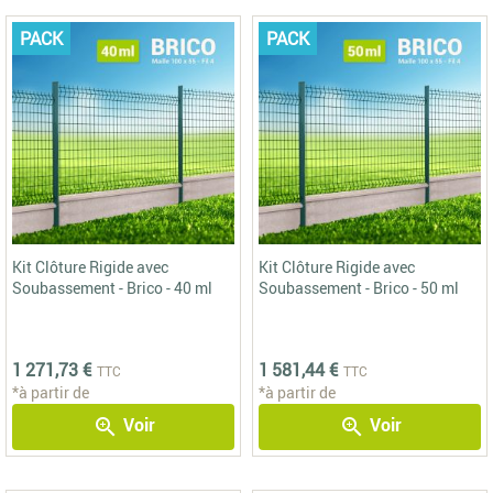
PACK
PACK
Kit Clôture Rigide avec
Kit Clôture Rigide avec
Soubassement - Brico - 40 ml
Soubassement - Brico - 50 ml
1 271,73 €
1 581,44 €
TTC
TTC
*à partir de
*à partir de
Voir
Voir
zoom_in
zoom_in