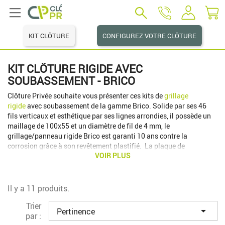
KIT CLÔTURE
CONFIGUREZ VOTRE CLÔTURE
KIT CLÔTURE RIGIDE AVEC
SOUBASSEMENT - BRICO
Clôture Privée souhaite vous présenter ces kits de
grillage
rigide
avec soubassement de la gamme Brico. Solide par ses 46
fils verticaux et esthétique par ses lignes arrondies, il possède un
maillage de 100x55 et un diamètre de fil de 4 mm, le
grillage/panneau rigide Brico est garanti 10 ans contre la
corrosion grâce à son revêtement plastifié. La plaque de
VOIR PLUS
soubassement est idéale pour les éventuels dénivelés, les
glissements de terrain ou pour faciliter l'entretien de vos bordures !
Facile à poser, la plaque béton s'emboîte parfaitement avec le
poteaux ADFIX. Ce kit vous permettra d'allier design et qualité au
Il y a 11 produits.
meilleur prix du marché. Si les packs proposés ne correspondent
Trier
pas à vos attentes, n'hésitez pas à contacter notre équipe pour un

Pertinence
par :
devis gratuit.