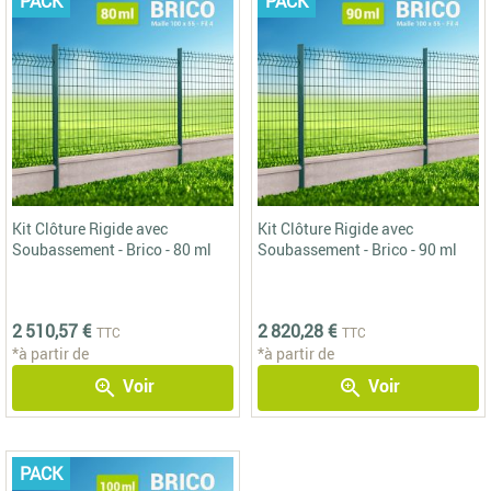
PACK
PACK
Kit Clôture Rigide avec
Kit Clôture Rigide avec
Soubassement - Brico - 80 ml
Soubassement - Brico - 90 ml
2 510,57 €
2 820,28 €
TTC
TTC
*à partir de
*à partir de
Voir
Voir
zoom_in
zoom_in
PACK