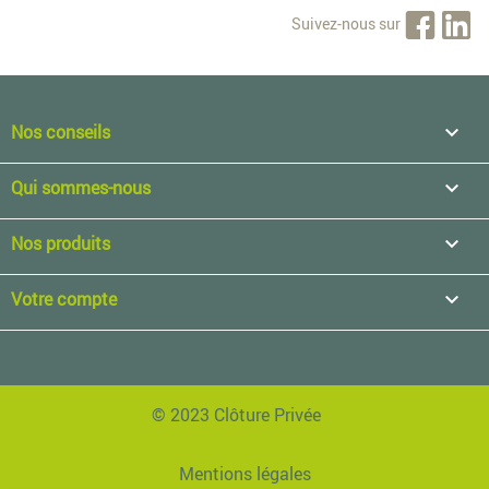
Suivez-nous sur
Nos conseils

Qui sommes-nous

Nos produits

Votre compte

© 2023 Clôture Privée
Mentions légales