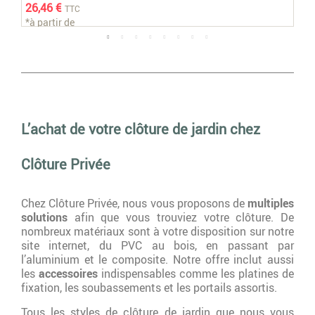
26,46 €
25
TTC
*à partir de
*à 
Voir
zoom_in
L’achat de votre clôture de jardin chez
Clôture Privée
Chez Clôture Privée, nous vous proposons de
multiples
solutions
afin que vous trouviez votre clôture. De
nombreux matériaux sont à votre disposition sur notre
site internet, du PVC au bois, en passant par
l’aluminium et le composite. Notre offre inclut aussi
les
accessoires
indispensables comme les platines de
fixation, les soubassements et les portails assortis.
Tous les styles de clôture de jardin que nous vous