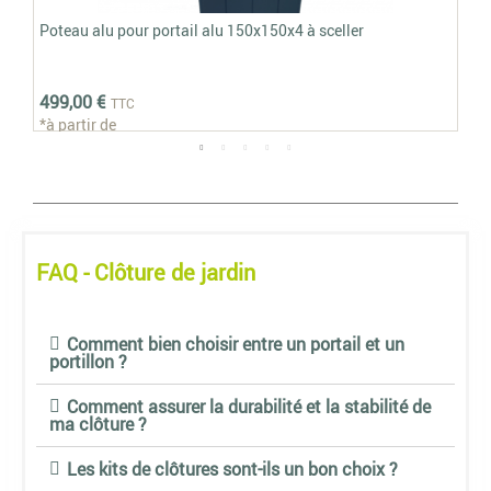
Poteau alu pour portail alu 150x150x4 à sceller
Por
1.4
1 3
499,00 €
1 2
TTC
*à partir de
*à p
Voir
zoom_in
FAQ - Clôture de jardin
Comment bien choisir entre un portail et un
portillon ?
Comment assurer la durabilité et la stabilité de
ma clôture ?
Les kits de clôtures sont-ils un bon choix ?