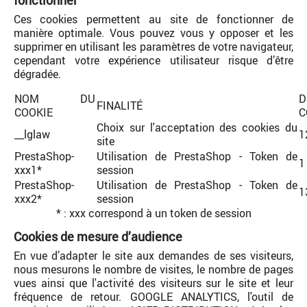
fonctionner
Ces cookies permettent au site de fonctionner de
manière optimale. Vous pouvez vous y opposer et les
supprimer en utilisant les paramètres de votre navigateur,
cependant votre expérience utilisateur risque d’être
dégradée.
NOM DU
FINALITÉ
COOKIE
C
Choix sur l'acceptation des cookies du
__lglaw
1
site
PrestaShop-
Utilisation de PrestaShop - Token de
1
xxx1*
session
PrestaShop-
Utilisation de PrestaShop - Token de
1
xxx2*
session
* : xxx correspond à un token de session
Cookies de mesure d’audience
En vue d’adapter le site aux demandes de ses visiteurs,
nous mesurons le nombre de visites, le nombre de pages
vues ainsi que l'activité des visiteurs sur le site et leur
fréquence de retour. GOOGLE ANALYTICS, l'outil de