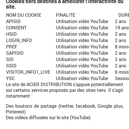
Cookies tiers destinés à améliorer l’interactivité du
site.
NOM DU COOKIE
FINALITE
DUR
APISID
Utilisation vidéo YouTube
2 ans
CONSENT
Utilisation vidéo YouTube
19 ans
HSID
Utilisation vidéo YouTube
2 ans
LOGIN_INFO
Utilisation vidéo YouTube
2 ans
PREF
Utilisation vidéo YouTube
8 mois
SAPISID
Utilisation vidéo YouTube
2 ans
SID
Utilisation vidéo YouTube
2 ans
SSID
Utilisation vidéo YouTube
2 ans
VISITOR_INFO1_LIVE
Utilisation vidéo YouTube
6 mois
YSC
Utilisation vidéo YouTube
Sessio
Le site de ACIER DISTRIBUTION s’appuie potentiellement
sur certains services proposés par des sites tiers. Il s’agit
notamment :
Des boutons de partage (twitter, facebook, Google plus,
Pinterest)
Des vidéos diffusées sur le site (YouTube)