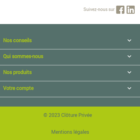
Suivez-nous sur
Nos conseils

Qui sommes-nous

Nos produits

Votre compte

© 2023 Clôture Privée
Mentions légales