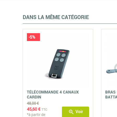
DANS LA MÊME CATÉGORIE
-5%
TÉLÉCOMMANDE 4 CANAUX
BRAS 
CARDIN
BATT
48,00 €
45,60 €
TTC
Voir
zoom_in
*à partir de