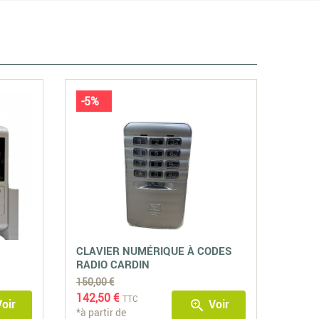
-5%
CLAVIER NUMÉRIQUE À CODES
RADIO CARDIN
150,00 €
142,50 €
TTC
oir
Voir
zoom_in
*à partir de