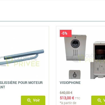
-5%
GLISSIÈRE POUR MOTEUR
VISIOPHONE
ANT
540,00 €
513,00 €
TTC
Voir
V
zoom_in
zoom_in
*à partir de