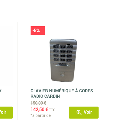
-5%
X
CLAVIER NUMÉRIQUE À CODES
RADIO CARDIN
150,00 €
142,50 €
TTC
oir
Voir
zoom_in
*à partir de