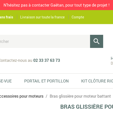
N'hésitez pas à contacter Gaëtan, pour tout type de projet !
ans frais
Livraison sur toute la france
Compte

H
ontactez-nous au
02 33 37 63 73
D
SE-VUE
PORTAIL ET PORTILLON
KIT CLÔTURE RI
ccessoires pour moteurs
Bras glissière pour moteur battant
BRAS GLISSIÈRE P