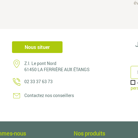
é
Nous situer
Z.I. Le pont Nord
61450 LA FERRIÈRE AUX ÉTANGS
02 33 37 63 73
per
Contactez nos conseillers
mmes-nous
Nos produits