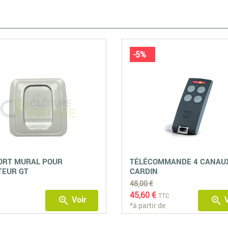
-5%
ORT MURAL POUR
TÉLÉCOMMANDE 4 CANAU
TEUR GT
CARDIN
48,00 €
45,60 €
TTC
Voir
V
zoom_in
zoom_in
*à partir de