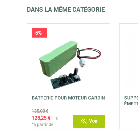
DANS LA MÊME CATÉGORIE
-5%
BATTERIE POUR MOTEUR CARDIN
SUPP
ÉMET
135,00 €
128,25 €
TTC
Voir
zoom_in
*à partir de