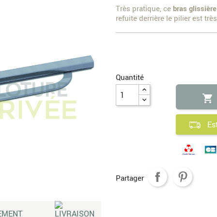
Très pratique, ce
bras glissière
refuite derrière le pilier est t
Quantité

Es
Partager