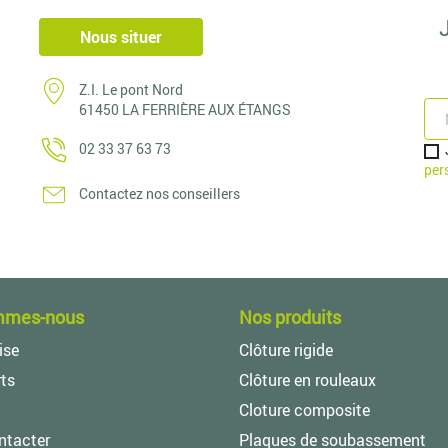
Nous situer
Z.I. Le pont Nord
61450 LA FERRIÈRE AUX ÉTANGS
02 33 37 63 73
per
Contactez nos conseillers
mmes-nous
Nos produits
ise
Clôture rigide
ts
Clôture en rouleaux
Cloture composite
ntacter
Plaques de soubassement