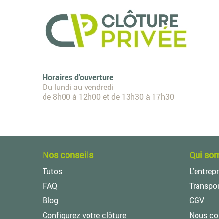
Horaires d'ouverture
Du lundi au vendredi
de 8h00 à 12h00 et de 13h30 à 17h30
Nos conseils
Qui so
Tutos
L'entrepr
FAQ
Transpor
Blog
CGV
Configurez votre clôture
Nous co