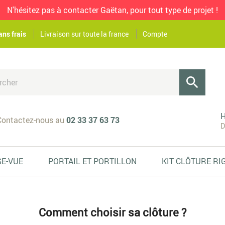
N'hésitez pas à contacter Gaëtan, pour tout type de projet !
ans frais
Livraison sur toute la france
Compte

H
ontactez-nous au
02 33 37 63 73
D
SE-VUE
PORTAIL ET PORTILLON
KIT CLÔTURE RI
Comment choisir sa clôture ?