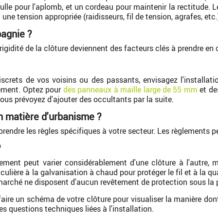
bulle pour l'aplomb, et un cordeau pour maintenir la rectitude. 
 une tension appropriée (raidisseurs, fil de tension, agrafes, etc.
agnie ?
a rigidité de la clôture deviennent des facteurs clés à prendre en
screts de vos voisins ou des passants, envisagez l'installati
rement. Optez pour
des panneaux à maille large de 55 mm
et d
us prévoyez d'ajouter des occultants par la suite.
en matière d'urbanisme ?
rendre les règles spécifiques à votre secteur. Les règlement
?
tement peut varier considérablement d'une clôture à l'autre, m
lière à la galvanisation à chaud pour protéger le fil et à la qua
arché ne disposent d'aucun revêtement de protection sous la p
faire un schéma de votre clôture pour visualiser la manière dont
es questions techniques liées à l'installation.