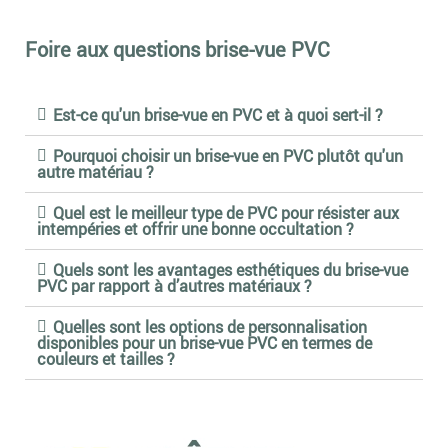
Chaque kit occultant se compose de 43 lames, et la pose est
similaire à celle des lamelles d’occultation made in Europe.
Foire aux questions brise-vue PVC
L’installation des occultants en PVC est préconisée dans un délai
de 20 jours minimum après la pose de la clôture rigide.
Nous proposons aussi d'autres matériaux pour nos occultants : le
composite, le bois, l'imitation haie et enfin le
brise-vue aluminium
.
Est-ce qu'un brise-vue en PVC et à quoi sert-il ?
Pour en savoir plus, nous vous invitons à consulter les fiches de
description de nos produits ou à contacter nos conseillers.
Pourquoi choisir un brise-vue en PVC plutôt qu'un
autre matériau ?
Quel est le meilleur type de PVC pour résister aux
intempéries et offrir une bonne occultation ?
Quels sont les avantages esthétiques du brise-vue
PVC par rapport à d’autres matériaux ?
Quelles sont les options de personnalisation
disponibles pour un brise-vue PVC en termes de
couleurs et tailles ?