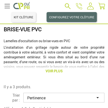
KIT CLÔTURE
CONFIGUREZ VOTRE CLÔTURE
BRISE-VUE PVC
Lamelles d’occultation ou brise-vues en PVC
L’installation d’un grillage rigide autour de votre propriété
contribue à votre sécurité, à votre confort et vient compléter votre
aménagement extérieur. Si vous êtes situé au bord d’une rue
passante, d’une route, ou si vous avez un vis-à-vis avec un ou des
voisins, vous pouvez ressentir le besoin de vous mettre à l’abri des
VOIR PLUS
regards. Pour cela, diverses solutions sont à votre disposition dont
l’achat d’un kit occultant en PVC. Idéal pour isoler votre terrain, il
se met directement en place sur votre clôture.
Grâce à ce kit occultant, vous pouvez profiter pleinement de votre
Il y a 3 produits.
jardin, sans vous soucier des regards indiscrets. Son installation
Trier
renforce aussi la sécurité de votre habitation puisqu’il empêche le

Pertinence
par :
passage de personnes, limitant ainsi les tentatives d’intrusion. Et
quel que soit votre choix, vous bénéficiez sur notre site d’un très