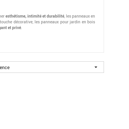
iner
esthétisme, intimité et durabilité
, les panneaux en
 touche décorative, les panneaux pour jardin en bois
gant et privé
.

nence
ce à leurs lames jointives, ils offrent une
occultation
tilisés comme écran de confidentialité. Sur notre site
ant une séparation visuelle. Ils sont idéaux pour une
 de support pour des plantes grimpantes.
plus imposante
. Elles sont particulièrement adaptées
 ainsi un
mur végétal naturel et évolutif
. Ils peuvent