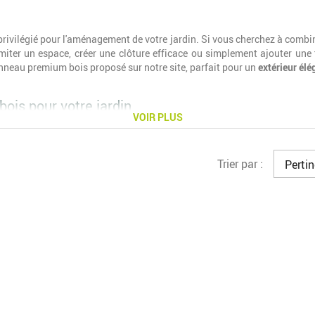
 privilégié pour l'aménagement de votre jardin. Si vous cherchez à comb
imiter un espace, créer une clôture efficace ou simplement ajouter une
anneau premium bois proposé sur notre site, parfait pour un
extérieur élé
ois pour votre jardin
VOIR PLUS
bois, il existe plusieurs types qui répondent à des besoins spécifiques :
Trier par :
Perti
parfaits si votre objectif principal est de
préserver votre intimité
. Grâ
et du vent. Ils constituent une véritable clôture solide et sont souvent u
le
panneau premium bois.
es panneaux pleins, les claustras laissent passer la lumière tout en cré
 les espaces sans les fermer complètement. Ils peuvent également servir
, les palissades en bois sont conçues pour créer une
barrière physique 
rité accrue.
jourées sont parfaites pour supporter des végétaux grimpants, créant
ratifs pour embellir un coin de votre jardin ou une terrasse.