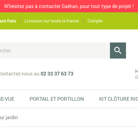
N'hésitez pas à contacter Gaëtan, pour tout type de projet !
ans frais
Livraison sur toute la france
Compte

H
ontactez-nous au
02 33 37 63 73
D
SE-VUE
PORTAIL ET PORTILLON
KIT CLÔTURE RI
r jardin