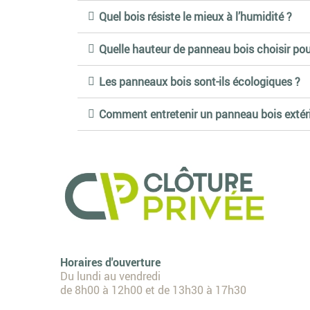
●
Type d'occultation
: Déterminez si vous souhaitez une
Quel bois résiste le mieux à l’humidité ?
●
Facilité de pose et accessoires
: Certains produits
équerres de fixation.
En choisissant le bois pour vos panneaux de jardin,
Quelle hauteur de panneau bois choisir pour
extérieur pour de nombreuses années.
Les panneaux bois sont-ils écologiques ?
Comment entretenir un panneau bois extérie
Horaires d'ouverture
Du lundi au vendredi
de 8h00 à 12h00 et de 13h30 à 17h30