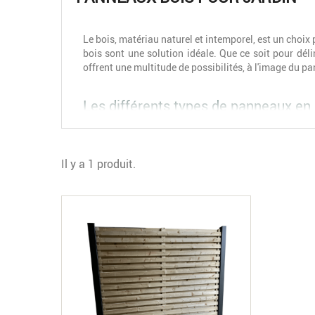
Le bois, matériau naturel et intemporel, est un choix
bois sont une solution idéale. Que ce soit pour dél
offrent une multitude de possibilités, à l'image du p
Les différents types de panneaux en b
Lorsqu'il s'agit de choisir un panneau pour jardin en 
Il y a 1 produit.
●
Panneaux pleins (occultants)
: Ces panneaux sont 
totale
, vous protégeant ainsi des regards indiscrets 
internet, vous trouverez ce type de panneau en bois, 
●
Claustras (panneaux ajourés)
: Moins denses que l
décoration subtile et aérée
, permettant de structurer
●
Palissades
: Souvent plus hautes et plus robustes
pour délimiter de grandes parcelles ou pour une sécu
●
Treillis et brise-vues décoratifs
: Ces structures a
également être utilisés comme éléments purement déco