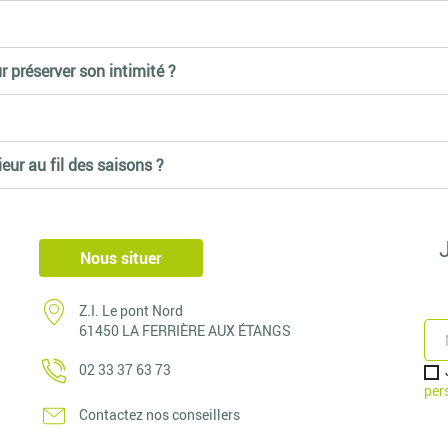
 occultation totale (panneaux pleins) ou partielle (claustras, treillis).
 sont vendus en kit, facilitant l'installation. N'oubliez pas les accesso
 vous optez pour une solution à la fois esthétique, durable et respec
 préserver son intimité ?
ur au fil des saisons ?
Nous situer
Z.I. Le pont Nord
61450 LA FERRIÈRE AUX ÉTANGS
02 33 37 63 73
per
Contactez nos conseillers