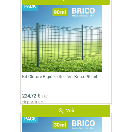
PACK
Kit Clôture Rigide à Sceller - Brico - 90 ml
224,72 €
TTC
*à partir de
Voir
zoom_in
PACK