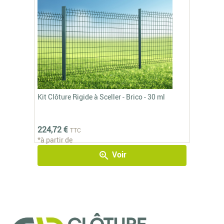
Kit Clôture Rigide à Sceller - Brico - 30 ml
224,72 €
TTC
*à partir de
Voir
zoom_in