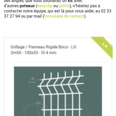
des angles, que vous souhaitez un
kit
avec
d’autres
poteaux
(
easyclip
ou
profix
), n’hésitez pas à
contacter notre équipe, qui est là pour vous aider, au
02 33
37 27 94
ou par mail (
formulaire de contact
).
x 4
Grillage / Panneau Rigide Brico - LG
2m50 - 100x55 - fil 4 mm