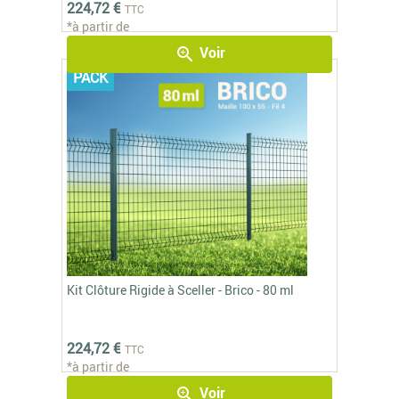
224,72 €
TTC
*à partir de
Voir
zoom_in
PACK
Kit Clôture Rigide à Sceller - Brico - 80 ml
224,72 €
TTC
*à partir de
Voir
zoom_in