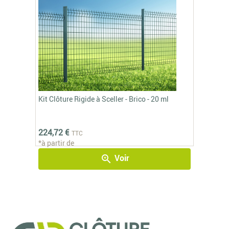
Kit Clôture Rigide à Sceller - Brico - 20 ml
224,72 €
TTC
*à partir de
Voir
zoom_in