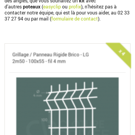
des angles, que vous souhaitez un
kit
avec
d’autres
poteaux
(
easyclip
ou
profix
), n’hésitez pas à
contacter notre équipe, qui est là pour vous aider, au
02 33
37 27 94
ou par mail (
formulaire de contact
).
x 4
Grillage / Panneau Rigide Brico - LG
2m50 - 100x55 - fil 4 mm