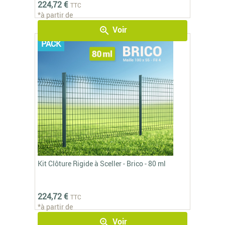
224,72 €
TTC
*à partir de
Voir
zoom_in
PACK
Kit Clôture Rigide à Sceller - Brico - 80 ml
224,72 €
TTC
*à partir de
Voir
zoom_in