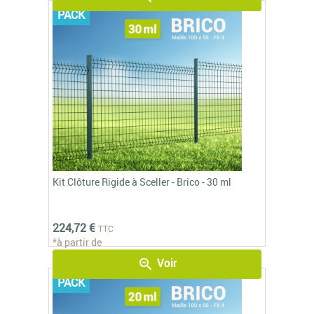
PACK
Kit Clôture Rigide à Sceller - Brico - 30 ml
224,72 €
TTC
*à partir de
Voir
zoom_in
PACK