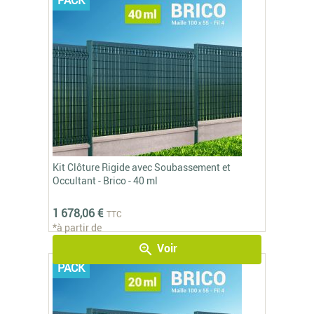
Kit Clôture Rigide avec Soubassement et
Occultant - Brico - 40 ml
1 678,06 €
TTC
*à partir de
Voir
zoom_in
PACK