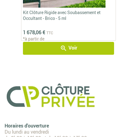
Kit Clôture Rigide avec Soubassement et
Occultant - Brico - 5 ml
1 678,06 €
TTC
*à partir de
Voir
zoom_in
Horaires d'ouverture
Du lundi au vendredi