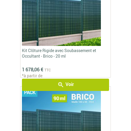
Kit Clôture Rigide avec Soubassement et
Occultant - Brico - 20 ml
1 678,06 €
TTC
*à partir de
Voir
zoom_in
PACK