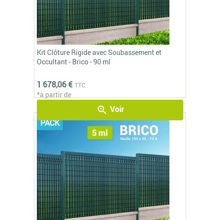
Kit Clôture Rigide avec Soubassement et
Occultant - Brico - 90 ml
1 678,06 €
TTC
*à partir de
Voir
zoom_in
PACK