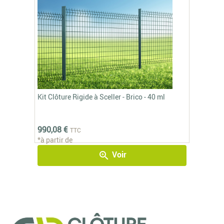
Kit Clôture Rigide à Sceller - Brico - 40 ml
990,08 €
TTC
*à partir de
Voir
zoom_in