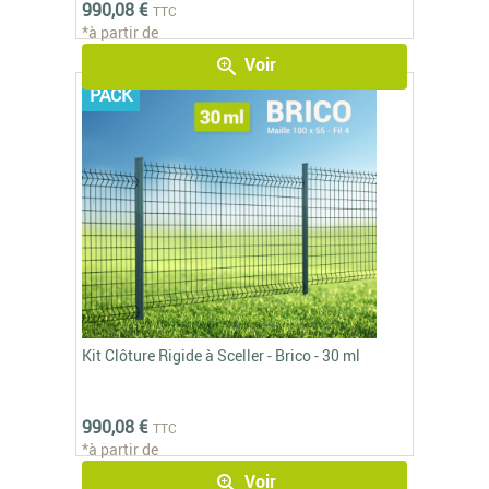
990,08 €
TTC
*à partir de
Voir
zoom_in
PACK
Kit Clôture Rigide à Sceller - Brico - 30 ml
990,08 €
TTC
*à partir de
Voir
zoom_in