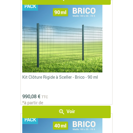
PACK
Kit Clôture Rigide à Sceller - Brico - 90 ml
990,08 €
TTC
*à partir de
Voir
zoom_in
PACK