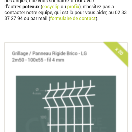
des angles, que vous souhaitez un
kit
avec
d’autres
poteaux
(
easyclip
ou
profix
), n’hésitez pas à
contacter notre équipe, qui est là pour vous aider, au
02 33
37 27 94
ou par mail (
formulaire de contact
).
x 20
Grillage / Panneau Rigide Brico - LG
2m50 - 100x55 - fil 4 mm