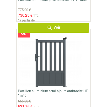
775,00 €
736,25 €
TTC
*à partir de
Voir
zoom_in
-5%
Portillon aluminium semi-ajouré anthracite HT
1m40
665,00 €
631,75 €
TTC