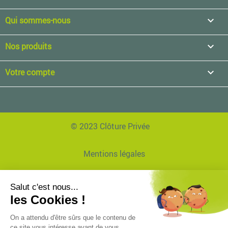
Qui sommes-nous

Nos produits

Votre compte

© 2023 Clôture Privée
Mentions légales
Données personnelles
Réalisation Agence EVVI