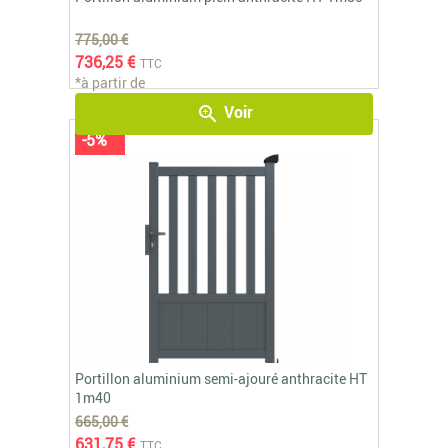
775,00 €
736,25 €
TTC
*à partir de
Voir
zoom_in
-5%
Portillon aluminium semi-ajouré anthracite HT
1m40
665,00 €
631,75 €
TTC