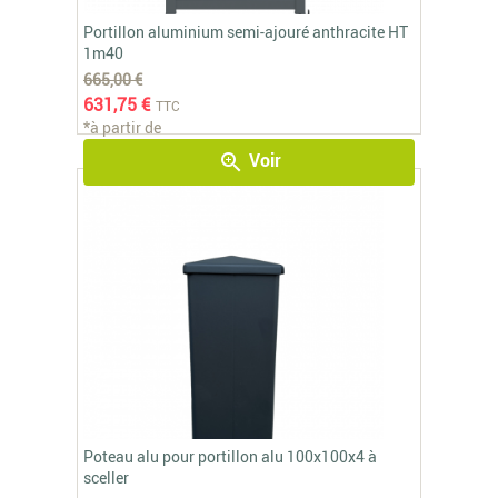
Portillon aluminium semi-ajouré anthracite HT
1m40
665,00 €
631,75 €
TTC
*à partir de
Voir
zoom_in
Poteau alu pour portillon alu 100x100x4 à
sceller