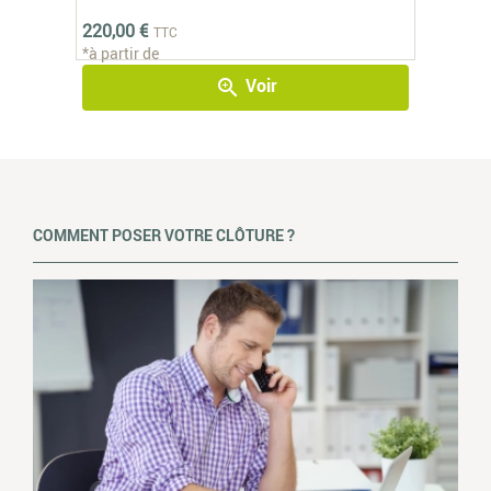
220,00 €
TTC
*à partir de
Voir
zoom_in
COMMENT POSER VOTRE CLÔTURE ?