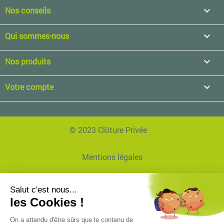
Nos conseils

Qui sommes-nous

Nos produits

Votre compte

© 2023 Clôture Privée
Mentions légales
Données personnelles
Réalisation Agence EVVI