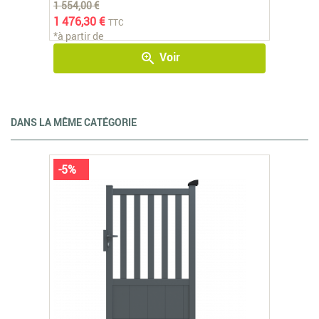
1 554,00 €
1 476,30 €
TTC
*à partir de
Voir
zoom_in
DANS LA MÊME CATÉGORIE
-5%