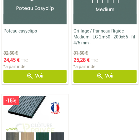
Poteau easyclips
Grillage / Panneau Rigide
Medium - LG 2m50 - 200x55 - fil
4/5 mm -
32,60 €
31,60 €
24,45 €
25,28 €
TTC
TTC
*à partir de
*à partir de
Voir
Voir
zoom_in
zoom_in
-15%