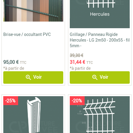
Brise-vue / occultant PVC
Grillage / Panneau Rigide
Hercules - LG 2m50 - 200x55 - fil
5mm -
39,30 €
95,00 €
31,44 €
TTC
TTC
*à partir de
*à partir de
Voir
Voir
zoom_in
zoom_in
-25%
-20%