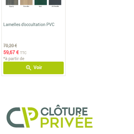
Lamelles d'occultation PVC
70,20 €
59,67 €
TTC
*à partir de
Voir
zoom_in