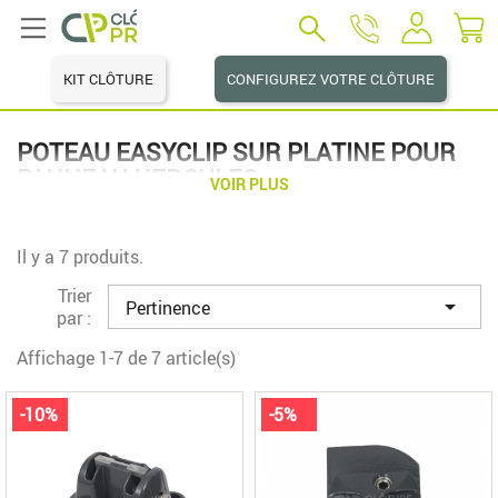
KIT CLÔTURE
CONFIGUREZ VOTRE CLÔTURE
POTEAU EASYCLIP SUR PLATINE POUR
PANNEAU HERCULES
VOIR PLUS
Il y a 7 produits.
Trier

Pertinence
par :
Affichage 1-7 de 7 article(s)
-10%
-5%