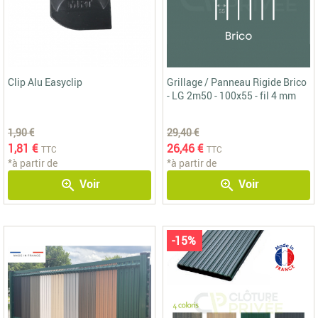
Clip Alu Easyclip
Grillage / Panneau Rigide Brico
- LG 2m50 - 100x55 - fil 4 mm
1,90 €
29,40 €
1,81 €
26,46 €
TTC
TTC
*à partir de
*à partir de
Voir
Voir
zoom_in
zoom_in
-15%