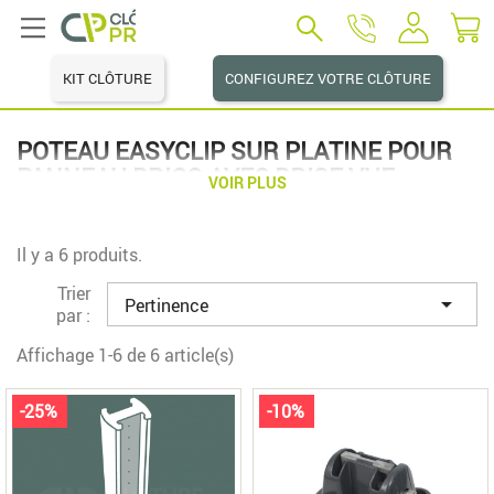
KIT CLÔTURE
CONFIGUREZ VOTRE CLÔTURE
POTEAU EASYCLIP SUR PLATINE POUR
PANNEAU BRICO AVEC BRISE VUE
VOIR PLUS
Il y a 6 produits.
Trier

Pertinence
par :
Affichage 1-6 de 6 article(s)
-25%
-10%