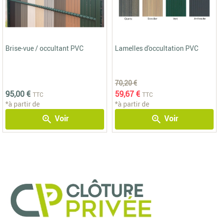
Brise-vue / occultant PVC
Lamelles d'occultation PVC
70,20 €
95,00 €
59,67 €
TTC
TTC
*à partir de
*à partir de
Voir
Voir
zoom_in
zoom_in