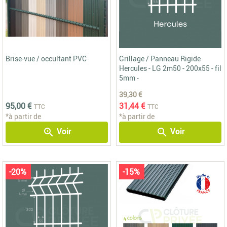
Brise-vue / occultant PVC
Grillage / Panneau Rigide
Hercules - LG 2m50 - 200x55 - fil
5mm -
39,30 €
95,00 €
31,44 €
TTC
TTC
*à partir de
*à partir de
Voir
Voir
zoom_in
zoom_in
-20%
-15%