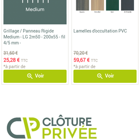
Grillage / Panneau Rigide
Lamelles d'occultation PVC
Medium - LG 2m50 - 200x55 - fil
4/5 mm -
31,60 €
70,20 €
25,28 €
59,67 €
TTC
TTC
*à partir de
*à partir de
Voir
Voir
zoom_in
zoom_in