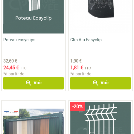
Poteau easyclips
Clip Alu Easyclip
32,60 €
1,90 €
24,45 €
1,81 €
TTC
TTC
*à partir de
*à partir de
Voir
Voir
zoom_in
zoom_in
-20%