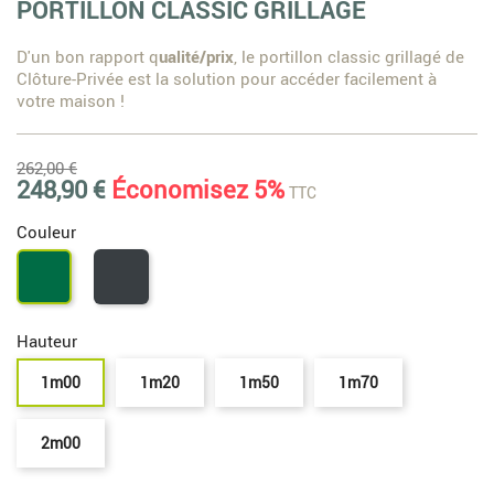
PORTILLON CLASSIC GRILLAGÉ
D'un bon rapport q
ualité/prix
, le portillon classic grillagé de
Clôture-Privée est la solution pour accéder facilement à
votre maison !
262,00 €
248,90 €
Économisez 5%
TTC
Couleur
Gris
Vert
7016
6005
Hauteur
1m00
1m20
1m50
1m70
2m00