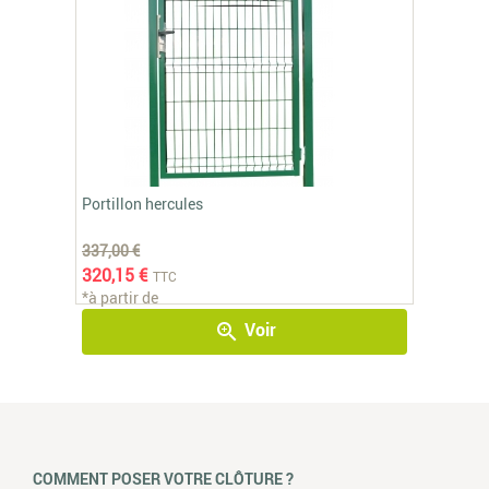
Portillon hercules
337,00 €
320,15 €
TTC
*à partir de
Voir
zoom_in
COMMENT POSER VOTRE CLÔTURE ?