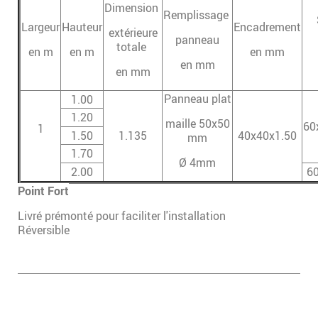
Dimension
Remplissage
Largeur
Hauteur
Encadrement
extérieure
panneau
totale
en m
en m
en mm
en mm
en mm
Panneau plat
1.00
1.20
maille 50x50
60
1
1.50
1.135
40x40x1.50
mm
1.70
Ø 4mm
2.00
6
Point Fort
Livré prémonté pour faciliter l'installation
Réversible