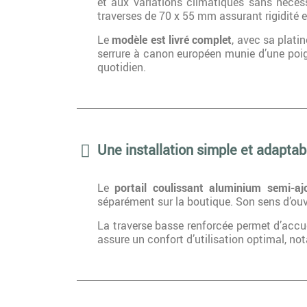
et aux variations climatiques sans nécess
traverses de 70 x 55 mm assurant rigidité e
Le
modèle est livré complet
, avec sa plati
serrure à canon européen munie d’une poig
quotidien.
Une installation simple et adaptab
Le
portail coulissant aluminium semi-aj
séparément sur la boutique. Son sens d’ouve
La traverse basse renforcée permet d’accue
assure un confort d’utilisation optimal, n