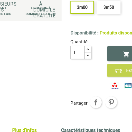
3m00
3m50
MENT
LIVRAISON À
RS FOIS
DOMICILE GRATUITE
Disponibilité :
Produits dispo
Quantité

Es
Partager
Plus d'infos
Caractéristiques techniques