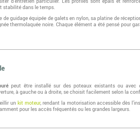
iter d’entretien particulier. Les profilés sont épais et ren
t stabilité dans le temps.
ne de guidage équipée de galets en nylon, sa platine de réception
née thermolaquée noire. Chaque élément a été pensé pour gara
le
ouré
peut être installé sur des poteaux existants ou avec 
rture, à gauche ou à droite, se choisit facilement selon la conf
illir un
kit moteur
, rendant la motorisation accessible dès l’ins
otamment pour les accès fréquentés ou les grandes largeurs.