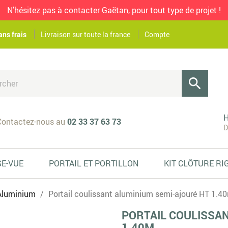
N'hésitez pas à contacter Gaëtan, pour tout type de projet !
ans frais
Livraison sur toute la france
Compte

H
ontactez-nous au
02 33 37 63 73
D
SE-VUE
PORTAIL ET PORTILLON
KIT CLÔTURE RI
 Aluminium
Portail coulissant aluminium semi-ajouré HT 1.4
PORTAIL COULISSA
1.40M