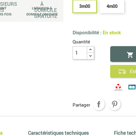
3m00
4m00
MENT
LIVRAISON À
RS FOIS
DOMICILE GRATUITE
Disponibilité :
En stock
Quantité

Es
Partager
os
Caractéristiques techniques
Fiche tec