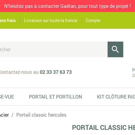
N'hésitez pas à contacter Gaëtan, pour tout type de projet !
ans frais
Livraison sur toute la france
Compte

H
ontactez-nous au
02 33 37 63 73
D
SE-VUE
PORTAIL ET PORTILLON
KIT CLÔTURE RI
Acier
Portail classic hercules
PORTAIL CLASSIC 