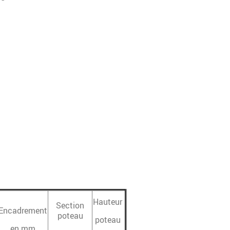
Hauteur
Section
Encadrement
poteau
poteau
en mm