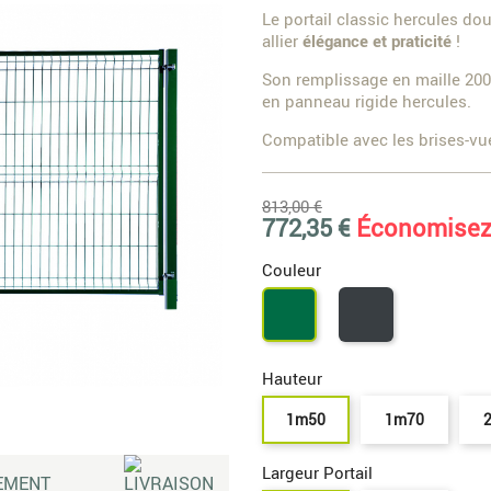
Le portail classic hercules dou
allier
élégance et praticité
!
Son remplissage en maille 20
en panneau rigide hercules.
Compatible avec les brises-vue
813,00 €
772,35 €
Économisez
Couleur
Gris
Vert
7016
6005
Hauteur
1m50
1m70
Largeur Portail