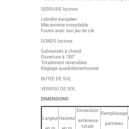
SERRURE locinox
cylindre européen
Mécanisme inoxydable
Fourni avec son jeu de clé
GONDS locinox
Galvanisés à chaud
Ouverture à 180°
Totalement réversibles
Réglage quadridimentionnel
BUTEE DE SOL
VERROU DE SOL
DIMENSIONS
Dimension
Remplissage
Largeur
Hauteur
extérieure
panneau
totale
en m
en m