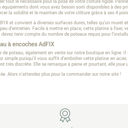
 tout le nécessaire pour la pose de votre clôture rigide. Panne
 équipements dont vous avez besoin sont disponibles à des prix
orcer la solidité et le maintien de votre clôture grâce à ses 4 poi
AdFIX et convient à diverses surfaces dures, telles qu’un muret e
peu d’entretien. Facile à mettre en place, cette platine à fixer, 
s devez tenir compte du nombre de poteaux requis pour l’installat
teau à encoches AdFIX
e poteau, également en vente sur notre boutique en ligne. Il s’a
 simple puisqu’il vous suffit d’emboîter cette platine en acier, 
e est très discrète. Elle se remarque à peine et pourtant, elle joue
itée. Alors n’attendez plus pour la commander sur notre site !