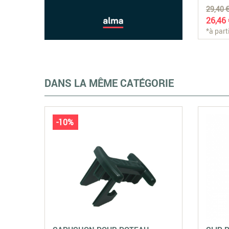
MM
29,40 €
26,46 
*à part
DANS LA MÊME CATÉGORIE
-10%