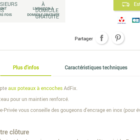
Es
MENT
LIVRAISON À
RS FOIS
DOMICILE GRATUITE
Partager
Plus d'infos
Caractéristiques techniques
apte
aux poteaux à encoches
AdFix.
teau pour un maintien renforcé.
-Privée vous conseille des gougeons d'encrage en inox (pour évit
tre clôture