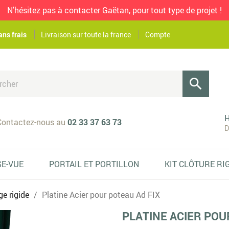
N'hésitez pas à contacter Gaëtan, pour tout type de projet !
ans frais
Livraison sur toute la france
Compte

H
ontactez-nous au
02 33 37 63 73
D
SE-VUE
PORTAIL ET PORTILLON
KIT CLÔTURE RI
ge rigide
Platine Acier pour poteau Ad FIX
PLATINE ACIER POU