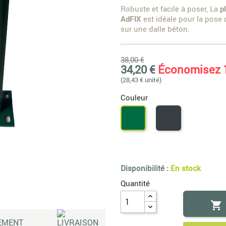
Robuste et facile à poser, La
p
AdFIX
est idéale pour la pose 
sur une dalle béton.
38,00 €
34,20 €
Économisez 
(28,43 € unité)
Couleur
Gris
Vert
7016
6005
Disponibilité :
En stock
Quantité
