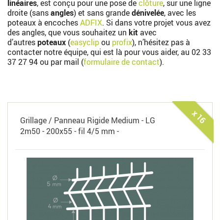
linéaires
, est conçu pour une pose de
clôture
, sur une ligne
droite (sans
angles
) et sans grande
dénivelée
, avec les
poteaux à encoches
ADFIX
. Si dans votre projet vous avez
des angles, que vous souhaitez un
kit
avec
d’autres
poteaux
(
easyclip
ou
profix
), n’hésitez pas à
contacter notre équipe, qui est là pour vous aider, au
02 33
37 27 94
ou par mail (
formulaire de contact
).
x 16
Grillage / Panneau Rigide Medium - LG
2m50 - 200x55 - fil 4/5 mm -