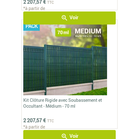
2 207,57 €
TTC
*à partir de
Voir
zoom_in
PACK
Kit Clôture Rigide avec Soubassement et
Occultant - Médium - 70 ml
2 207,57 €
TTC
*à partir de
Voir
zoom_in