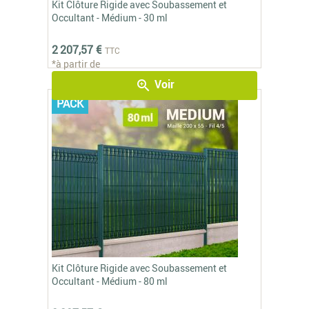
Kit Clôture Rigide avec Soubassement et
Occultant - Médium - 30 ml
2 207,57 €
TTC
*à partir de
Voir
zoom_in
PACK
Kit Clôture Rigide avec Soubassement et
Occultant - Médium - 80 ml