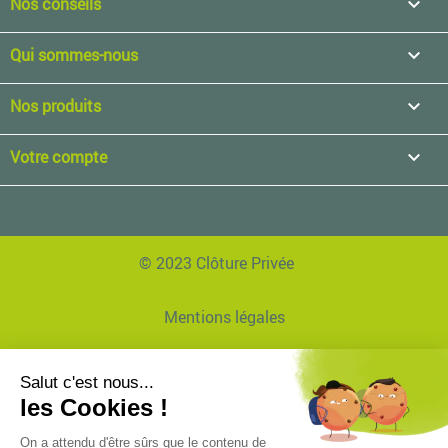
Nos conseils

Qui sommes-nous

Nos produits

Votre compte

© 2023 Clôture Privée
Mentions légales
Données personnelles
Réalisation Agence EVVI