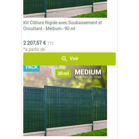
Kit Clôture Rigide avec Soubassement et
Occultant - Médium - 90 ml
2 207,57 €
TTC
*à partir de
Voir
zoom_in
PACK