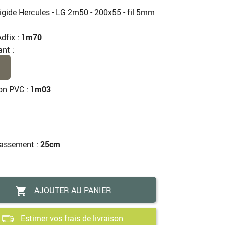
igide Hercules - LG 2m50 - 200x55 - fil 5mm
dfix :
1m70
ant :
ion PVC :
1m03
bassement :
25cm
AJOUTER AU PANIER

Estimer vos frais de livraison