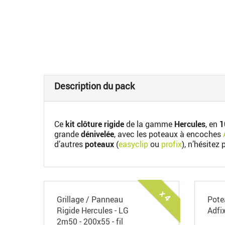
Description du pack
Ce
kit clôture rigide
de la gamme
Hercules
, en
1
grande
dénivelée
, avec les poteaux à encoches
d’autres
poteaux
(
easyclip
ou
profix
), n’hésitez
x 4
Grillage / Panneau
Pote
Rigide Hercules - LG
Adfi
2m50 - 200x55 - fil