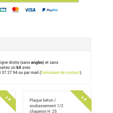
 ligne droite (sans
angles
) et sans
uhaitez un
kit
avec
3 37 27 94
ou par mail (
formulaire de contact
).
x 4
x 4
Plaque béton /
soubassement 1/2
chaperon H. 25