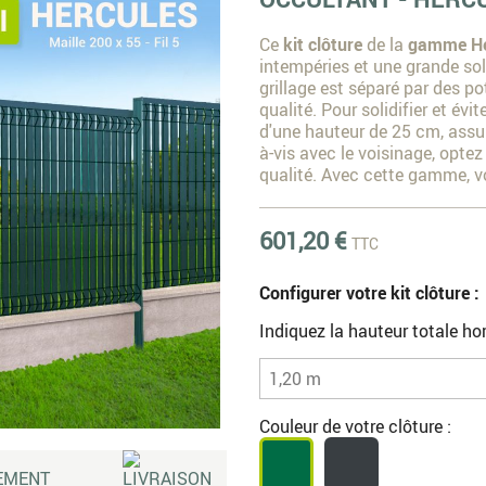
Ce
kit clôture
de la
gamme He
intempéries et une grande sol
grillage est séparé par des p
qualité. Pour solidifier et évi
d'une hauteur de 25 cm, assure
à-vis avec le voisinage, opte
qualité. Avec cette gamme, vo
601,20 €
TTC
Configurer votre kit clôture :
Indiquez la hauteur totale hor
Couleur de votre clôture :