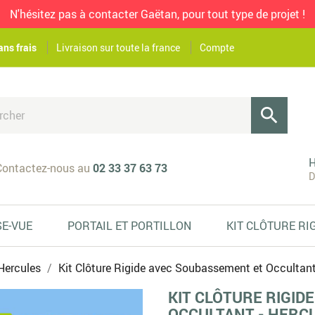
N'hésitez pas à contacter Gaëtan, pour tout type de projet !
ans frais
Livraison sur toute la france
Compte

H
ontactez-nous au
02 33 37 63 73
D
SE-VUE
PORTAIL ET PORTILLON
KIT CLÔTURE RI
 Hercules
Kit Clôture Rigide avec Soubassement et Occultant
KIT CLÔTURE RIGID
OCCULTANT - HERCU