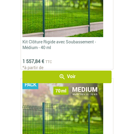
Kit Clôture Rigide avec Soubassement -
Médium - 40 ml
1 557,84 €
TTC
*à partir de
Voir
zoom_in
PACK