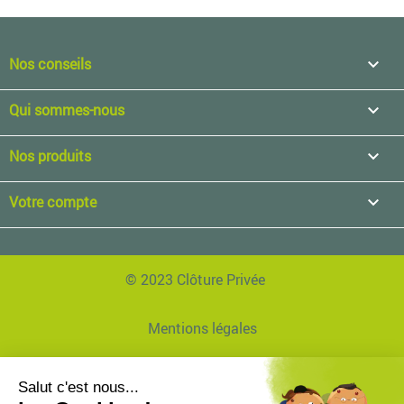
Nos conseils

Qui sommes-nous

Nos produits

Votre compte

© 2023 Clôture Privée
Mentions légales
Données personnelles