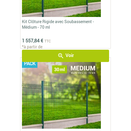
Kit Clôture Rigide avec Soubassement -
Médium - 70 ml
1 557,84 €
TTC
*à partir de
Voir
zoom_in
PACK