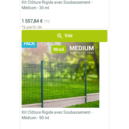
Kit Clôture Rigide avec Soubassement -
Médium - 30 ml
1 557,84 €
TTC
*à partir de
Voir
zoom_in
PACK
Kit Clôture Rigide avec Soubassement -
Médium - 90 ml