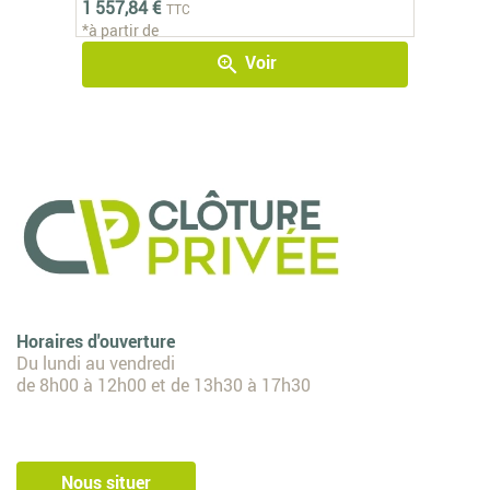
1 557,84 €
TTC
*à partir de
Voir
zoom_in
Horaires d'ouverture
Du lundi au vendredi
de 8h00 à 12h00 et de 13h30 à 17h30
Nous situer