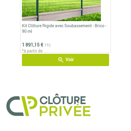
Kit Clôture Rigide avec Soubassement - Brico -
90 ml
1 891,15 €
TTC
*à partir de
Voir
zoom_in