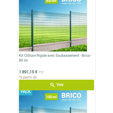
Kit Clôture Rigide avec Soubassement - Brico -
80 ml
1 891,15 €
TTC
*à partir de
Voir
zoom_in
PACK