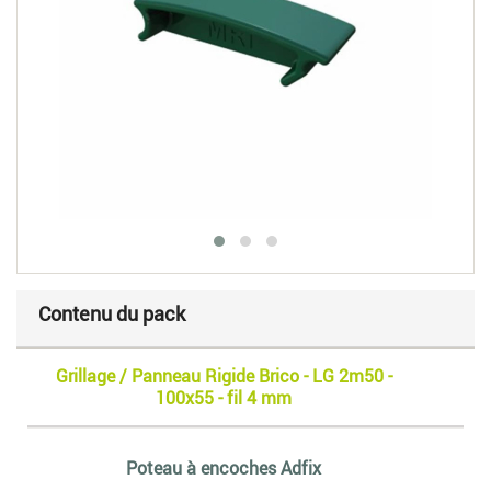
Contenu du pack
Grillage / Panneau Rigide Brico - LG 2m50 -
100x55 - fil 4 mm
Poteau à encoches Adfix