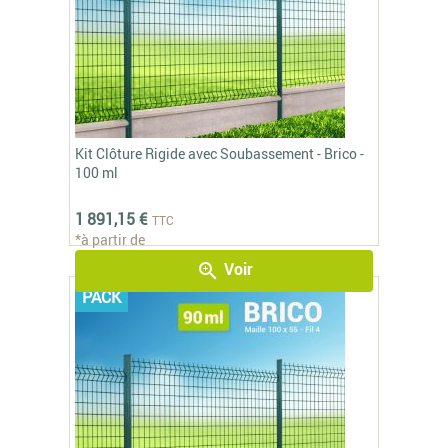
Kit Clôture Rigide avec Soubassement - Brico -
100 ml
1 891,15 €
TTC
*à partir de
Voir
zoom_in
PACK