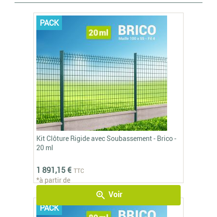
PACK
Kit Clôture Rigide avec Soubassement - Brico -
20 ml
1 891,15 €
TTC
*à partir de
Voir
zoom_in
PACK