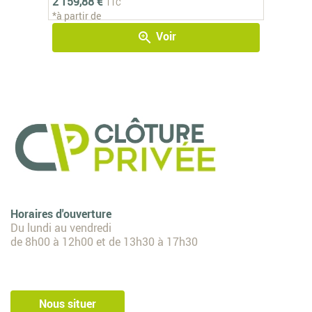
2 159,88 €
TTC
*à partir de
Voir
zoom_in
Horaires d'ouverture
Du lundi au vendredi
de 8h00 à 12h00 et de 13h30 à 17h30
Nous situer