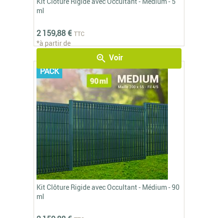
Kit Clôture Rigide avec Occultant - Médium - 5
ml
2 159,88 €
TTC
*à partir de
Voir
zoom_in
PACK
Kit Clôture Rigide avec Occultant - Médium - 90
ml