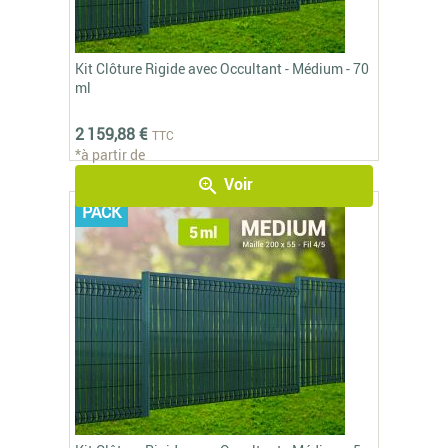
Kit Clôture Rigide avec Occultant - Médium - 70
ml
2 159,88 €
TTC
*à partir de
Voir
zoom_in
PACK