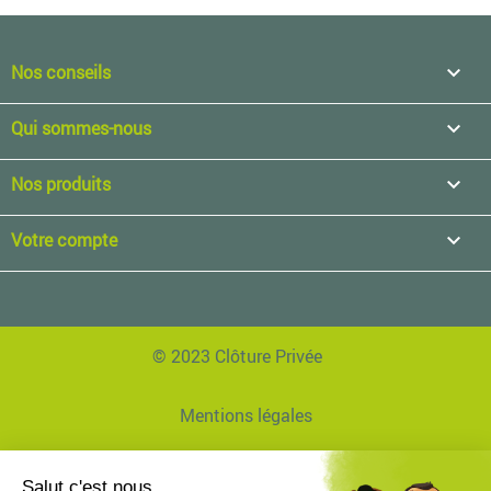
Nos conseils

Qui sommes-nous

Nos produits

Votre compte

© 2023 Clôture Privée
Mentions légales
Données personnelles