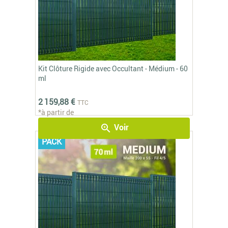
Kit Clôture Rigide avec Occultant - Médium - 60
ml
2 159,88 €
TTC
*à partir de
Voir
zoom_in
PACK