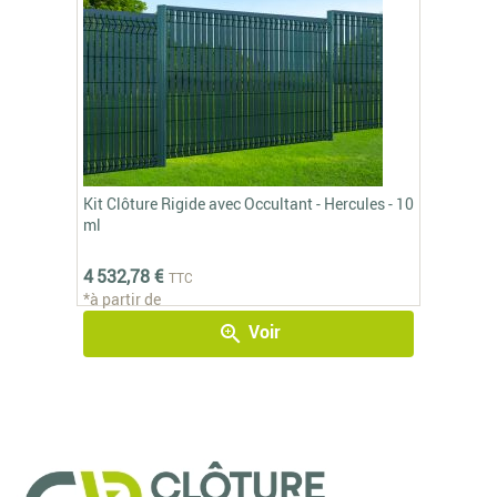
Kit Clôture Rigide avec Occultant - Hercules - 10
ml
4 532,78 €
TTC
*à partir de
Voir
zoom_in