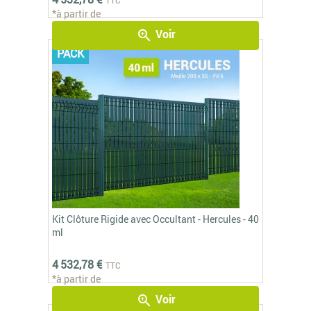
*à partir de
Voir
zoom_in
PACK
Kit Clôture Rigide avec Occultant - Hercules - 40
ml
4 532,78 €
TTC
*à partir de
Voir
zoom_in