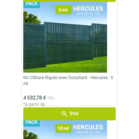
PACK
Kit Clôture Rigide avec Occultant - Hercules - 5
ml
4 532,78 €
TTC
*à partir de
Voir
zoom_in
PACK