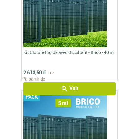
Kit Clôture Rigide avec Occultant - Brico - 40 ml
2 613,50 €
TTC
*à partir de
Voir
zoom_in
PACK