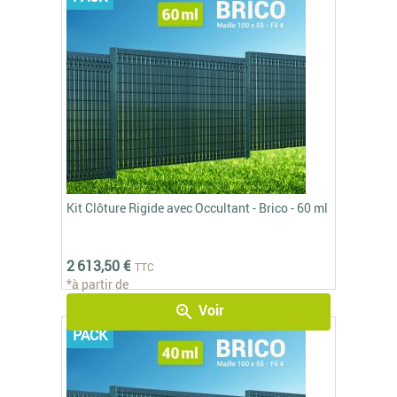
Kit Clôture Rigide avec Occultant - Brico - 60 ml
2 613,50 €
TTC
*à partir de
Voir
zoom_in
PACK