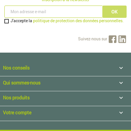
J'accepte la
politique de protection des données personnelles.
Suivez-nous sur
Nos conseils

Qui sommes-nous

Nos produits

Votre compte
