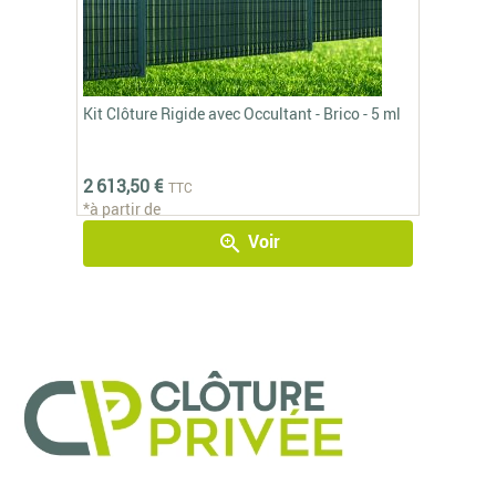
Kit Clôture Rigide avec Occultant - Brico - 5 ml
2 613,50 €
TTC
*à partir de
Voir
zoom_in