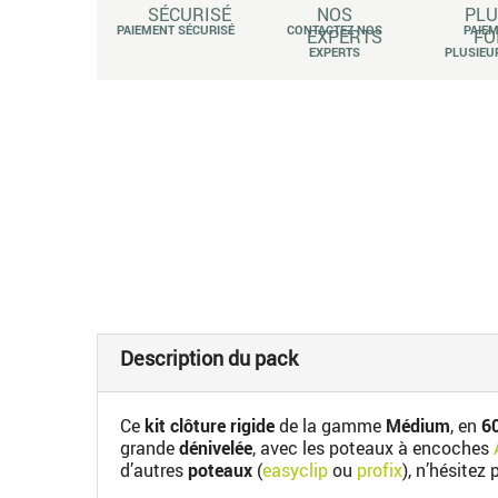
PAIEMENT SÉCURISÉ
CONTACTEZ NOS
PAIE
EXPERTS
PLUSIEU
Description du pack
Ce
kit clôture rigide
de la gamme
Médium
, en
60
grande
dénivelée
, avec les poteaux à encoches
d’autres
poteaux
(
easyclip
ou
profix
), n’hésitez