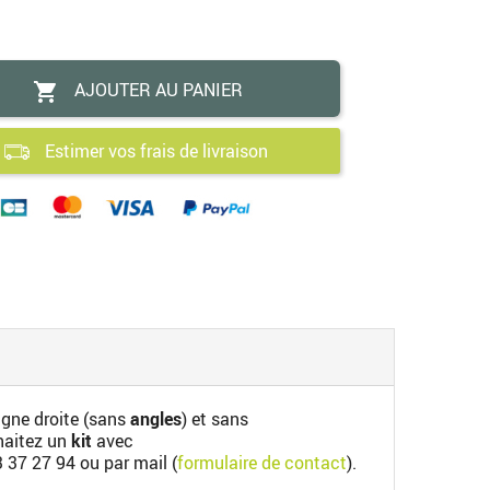
AJOUTER AU PANIER

Estimer vos frais de livraison
ligne droite (sans
angles
) et sans
uhaitez un
kit
avec
3 37 27 94
ou par mail (
formulaire de contact
).