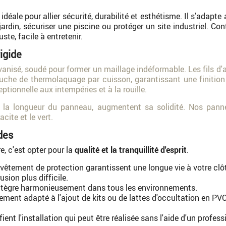
idéale pour allier sécurité, durabilité et esthétisme. Il s’adapte
ardin, sécuriser une piscine ou protéger un site industriel. Con
ste, facile à entretenir.
igide
vanisé, soudé pour former un maillage indéformable. Les fils d'
couche de thermolaquage par cuisson, garantissant une finitio
tionnelle aux intempéries et à la rouille.
ute la longueur du panneau, augmentent sa solidité. Nos pann
cite et le vert.
des
e, c'est opter pour la
qualité et la tranquillité d'esprit
.
 revêtement de protection garantissent une longue vie à votre clô
usion plus difficile.
intègre harmonieusement dans tous les environnements.
itement adapté à l'ajout de kits ou de lattes d'occultation en P
ient l'installation qui peut être réalisée sans l'aide d'un profess