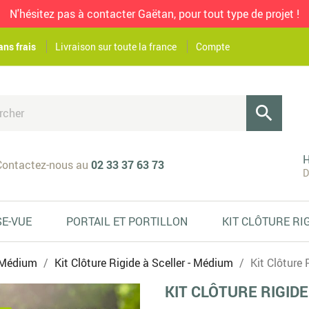
N'hésitez pas à contacter Gaëtan, pour tout type de projet !
ans frais
Livraison sur toute la france
Compte

H
ontactez-nous au
02 33 37 63 73
D
SE-VUE
PORTAIL ET PORTILLON
KIT CLÔTURE RI
- Médium
Kit Clôture Rigide à Sceller - Médium
Kit Clôture 
KIT CLÔTURE RIGIDE