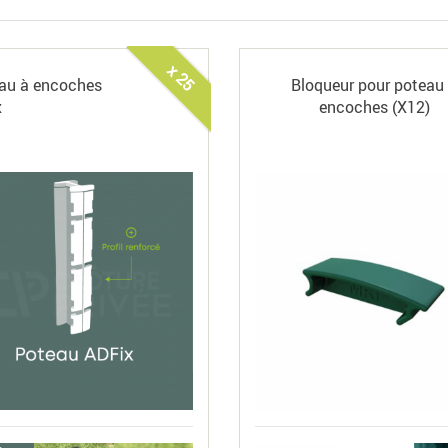
x 25
au à encoches
Bloqueur pour poteau
x
encoches (X12)