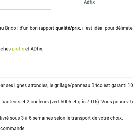
Adfix
au Brico : d'un bon rapport
qualité/prix,
il est idéal pour délimite
oches
profix
et ADfix.
par ses lignes arrondies, le grillage/panneau Brico est garanti 1
 hauteurs et 2 couleurs (vert 6005 et gris 7016). Vous pourrez tou
 livré sous 3 à 6 semaines selon le transport de votre choix.
 de commande.