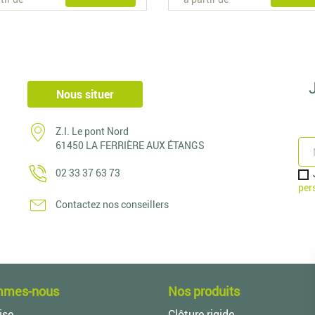
Nous situer
Z.I. Le pont Nord
61450 LA FERRIÈRE AUX ÉTANGS
02 33 37 63 73
per
Contactez nos conseillers
mmes-nous
Nos produits
ise
Clôture rigide