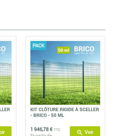
PACK
ELLER
KIT CLÔTURE RIGIDE À SCELLER
- BRICO - 50 ML
1 946,78 €
TTC
ir
Voir
zoom_in
*à partir de