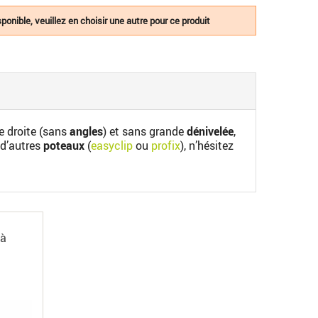
ponible, veuillez en choisir une autre pour ce produit
ne droite (sans
angles
) et sans grande
dénivelée
,
d’autres
poteaux
(
easyclip
ou
profix
), n’hésitez
 à