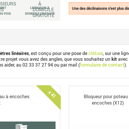
MENT
LIVRAISON À
Une des déclinaisons n'est plus dis
RS FOIS
DOMICILE GRATUITE
tres linéaires
, est conçu pour une pose de
clôture
, sur une lig
otre projet vous avez des angles, que vous souhaitez un
kit
avec 
us aider, au
02 33 37 27 94
ou par mail (
formulaire de contact
).
x 41
au à encoches
Bloqueur pour poteau
x
encoches (X12)