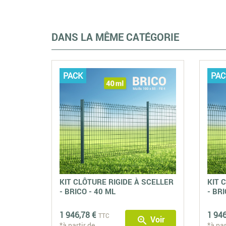
DANS LA MÊME CATÉGORIE
PACK
PAC
KIT CLÔTURE RIGIDE À SCELLER
KIT 
- BRICO - 40 ML
- BRI
1 946,78 €
1 946
TTC
Voir
zoom_in
*à partir de
*à par