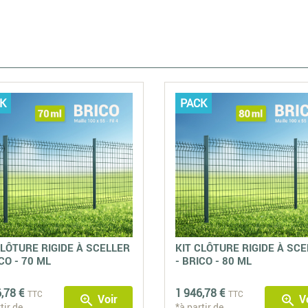
K
PACK
CLÔTURE RIGIDE À SCELLER
KIT CLÔTURE RIGIDE À SC
CO - 70 ML
- BRICO - 80 ML
,78 €
1 946,78 €
TTC
TTC
Voir
Vo
zoom_in
zoom_in
tir de
*à partir de