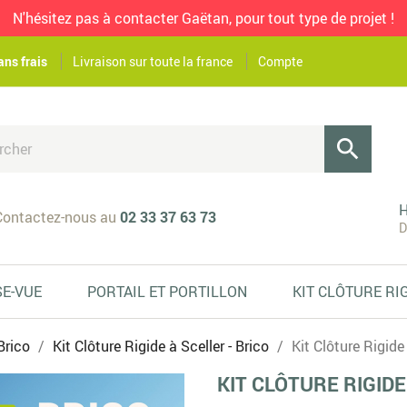
N'hésitez pas à contacter Gaëtan, pour tout type de projet !
ans frais
Livraison sur toute la france
Compte

H
ontactez-nous au
02 33 37 63 73
D
SE-VUE
PORTAIL ET PORTILLON
KIT CLÔTURE RI
Brico
Kit Clôture Rigide à Sceller - Brico
Kit Clôture Rigide 
KIT CLÔTURE RIGIDE