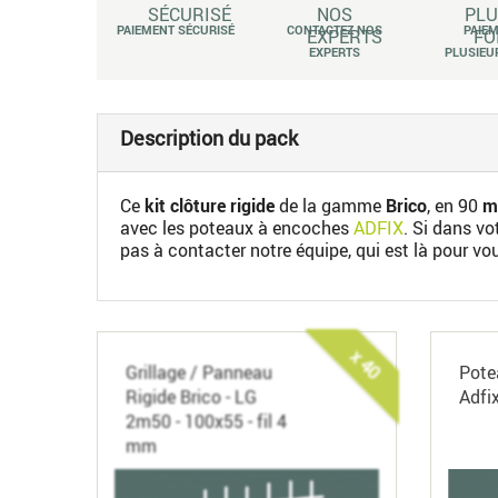
PAIEMENT SÉCURISÉ
CONTACTEZ NOS
PAIE
EXPERTS
PLUSIEU
Description du pack
Ce
kit clôture rigide
de la gamme
Brico
, en 90
mè
avec les poteaux à encoches
ADFIX
. Si dans v
pas à contacter notre équipe, qui est là pour vo
x 40
Grillage / Panneau
Pote
Rigide Brico - LG
Adfi
2m50 - 100x55 - fil 4
mm