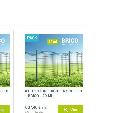
PACK
ELLER
KIT CLÔTURE RIGIDE À SCELLER
- BRICO - 20 ML
607,40 €
TTC
ir
Voir
zoom_in
*à partir de