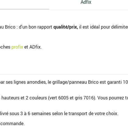
Adfix
au Brico : d'un bon rapport
qualité/prix,
il est idéal pour délimite
oches
profix
et ADfix.
par ses lignes arrondies, le grillage/panneau Brico est garanti 1
 hauteurs et 2 couleurs (vert 6005 et gris 7016). Vous pourrez tou
 livré sous 3 à 6 semaines selon le transport de votre choix.
 de commande.