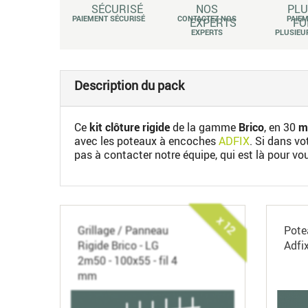
PAIEMENT SÉCURISÉ
CONTACTEZ NOS
PAIE
EXPERTS
PLUSIEU
Description du pack
Ce
kit clôture rigide
de la gamme
Brico
, en 30
mè
avec les poteaux à encoches
ADFIX
. Si dans v
pas à contacter notre équipe, qui est là pour vo
x 12
Grillage / Panneau
Pote
Rigide Brico - LG
Adfi
2m50 - 100x55 - fil 4
mm