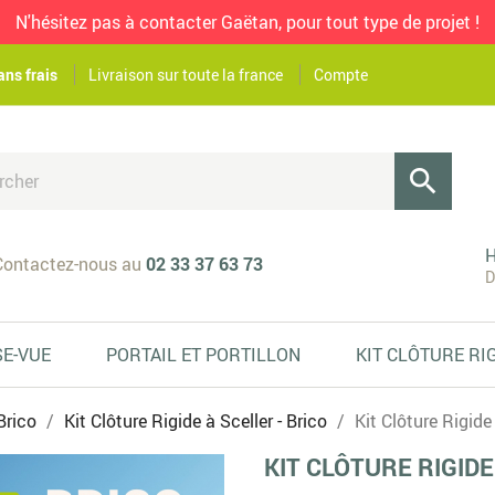
N'hésitez pas à contacter Gaëtan, pour tout type de projet !
ans frais
Livraison sur toute la france
Compte

H
ontactez-nous au
02 33 37 63 73
D
SE-VUE
PORTAIL ET PORTILLON
KIT CLÔTURE RI
Brico
Kit Clôture Rigide à Sceller - Brico
Kit Clôture Rigide 
KIT CLÔTURE RIGIDE