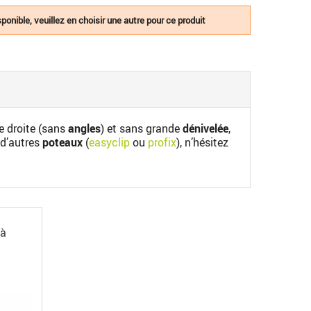
ponible, veuillez en choisir une autre pour ce produit
ne droite (sans
angles
) et sans grande
dénivelée
,
d’autres
poteaux
(
easyclip
ou
profix
), n’hésitez
 à