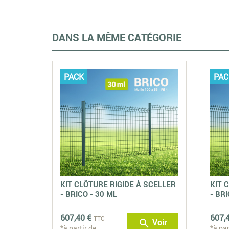
DANS LA MÊME CATÉGORIE
PACK
PAC
KIT CLÔTURE RIGIDE À SCELLER
KIT 
- BRICO - 30 ML
- BRI
607,40 €
607,
TTC
Voir
zoom_in
*à partir de
*à par