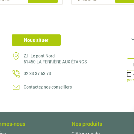
Nous situer
Z.I. Le pont Nord
61450 LA FERRIÈRE AUX ÉTANGS
02 33 37 63 73
per
Contactez nos conseillers
mmes-nous
Nos produits
ise
Clôture rigide