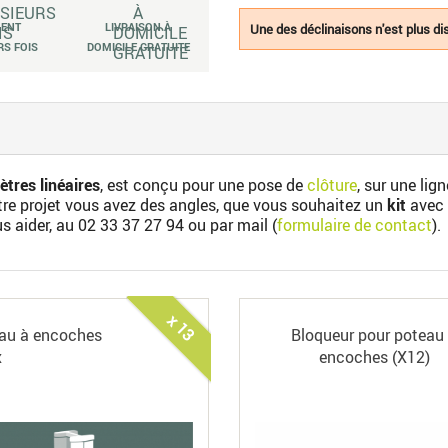
MENT
LIVRAISON À
Une des déclinaisons n'est plus dis
RS FOIS
DOMICILE GRATUITE
tres linéaires
, est conçu pour une pose de
clôture
, sur une lig
otre projet vous avez des angles, que vous souhaitez un
kit
avec 
us aider, au
02 33 37 27 94
ou par mail (
formulaire de contact
).
x 13
au à encoches
Bloqueur pour poteau
x
encoches (X12)