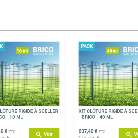
K
PACK
CLÔTURE RIGIDE À SCELLER
KIT CLÔTURE RIGIDE À SC
CO - 10 ML
- BRICO - 40 ML
40 €
607,40 €
TTC
TTC
Voir
Vo
zoom_in
zoom_in
tir de
*à partir de