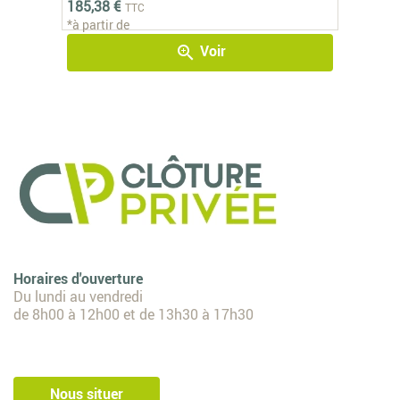
185,38 €
TTC
*à partir de
Voir
zoom_in
Horaires d'ouverture
Du lundi au vendredi
de 8h00 à 12h00 et de 13h30 à 17h30
Nous situer