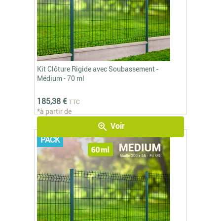
Kit Clôture Rigide avec Soubassement -
Médium - 70 ml
185,38 €
TTC
*à partir de
Voir
zoom_in
PACK