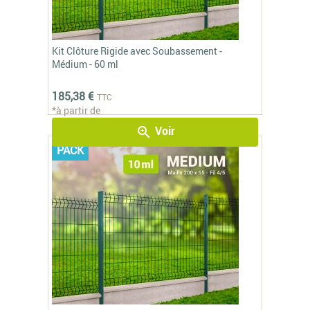
Kit Clôture Rigide avec Soubassement -
Médium - 60 ml
185,38 €
TTC
*à partir de
Voir
zoom_in
PACK