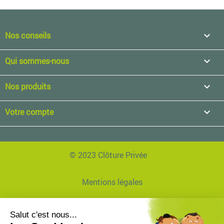
Nos conseils

Qui sommes-nous

Nos produits

Votre compte

© 2023 Clôture Privée
Mentions légales
Données personnelles