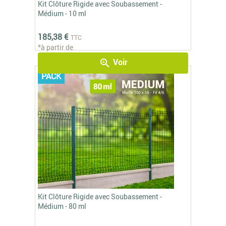
Kit Clôture Rigide avec Soubassement -
Médium - 10 ml
185,38 €
TTC
*à partir de
Voir
zoom_in
PACK
Kit Clôture Rigide avec Soubassement -
Médium - 80 ml