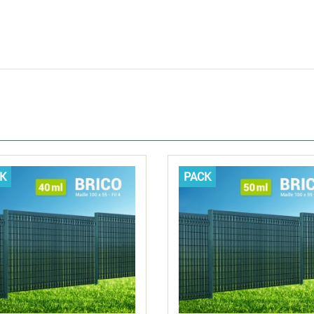
K
PACK