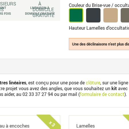
Couleur du Brise-vue / occult
MENT
LIVRAISON À
RS FOIS
DOMICILE GRATUITE
Hauteur Lamelles d'occultat
Une des déclinaisons n'est plus dis
res linéaires
, est conçu pour une pose de
clôture
, sur une lign
otre projet vous avez des angles, que vous souhaitez un
kit
avec 
us aider, au
02 33 37 27 94
ou par mail (
formulaire de contact
).
x 3
au à encoches
Lamelles