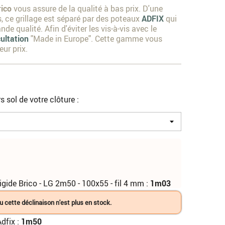
ico
vous assure de la qualité à bas prix. D'une
s, ce grillage est séparé par des poteaux
ADFIX
qui
de qualité. Afin d'éviter les vis-à-vis avec le
ultation
"Made in Europe". Cette gamme vous
eur prix.
s sol de votre clôture :
gide Brico - LG 2m50 - 100x55 - fil 4 mm :
1m03
u cette déclinaison n'est plus en stock.
dfix :
1m50