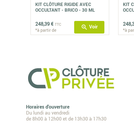
KIT CLÔTURE RIGIDE AVEC
KIT 
OCCULTANT - BRICO - 30 ML
OCCU
248,39 €
248,
TTC
Voir
zoom_in
*à partir de
*à par
Horaires d'ouverture
Du lundi au vendredi
de 8h00 à 12h00 et de 13h30 à 17h30