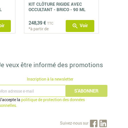
KIT CLÔTURE RIGIDE AVEC
L
OCCULTANT - BRICO - 90 ML
248,39 €
TTC
ir
Voir
zoom_in
*à partir de
Je veux être informé des promotions
Inscription à la newsletter
J'accepte la
politique de protection des données
sonnelles.
Suivez-nous sur