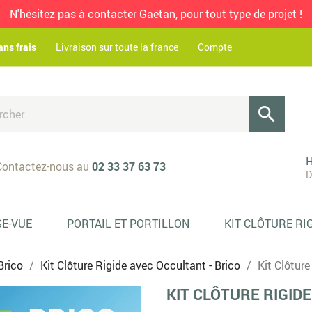
N'hésitez pas à contacter Gaëtan, pour tout type de projet !
ans frais
Livraison sur toute la france
Compte

H
ontactez-nous au
02 33 37 63 73
D
SE-VUE
PORTAIL ET PORTILLON
KIT CLÔTURE RI
Brico
Kit Clôture Rigide avec Occultant - Brico
Kit Clôture
KIT CLÔTURE RIGIDE