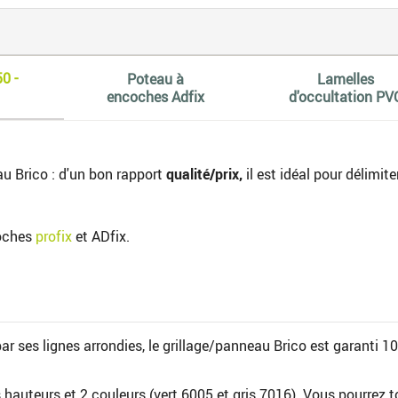
0 -
Poteau à
Lamelles
encoches Adfix
d'occultation PV
au Brico : d'un bon rapport
qualité/prix,
il est idéal pour délimite
oches
profix
et ADfix.
par ses lignes arrondies, le grillage/panneau Brico est garanti 1
 hauteurs et 2 couleurs (vert 6005 et gris 7016). Vous pourrez tou