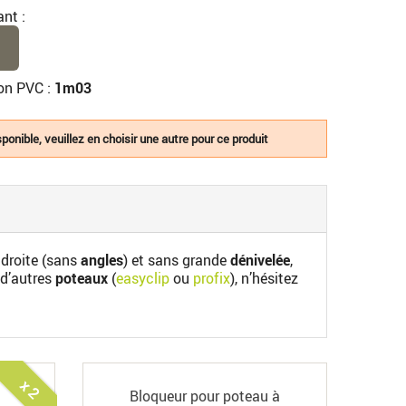
ant :
ion PVC :
1m03
ponible, veuillez en choisir une autre pour ce produit
e droite (sans
angles
) et sans grande
dénivelée
,
d’autres
poteaux
(
easyclip
ou
profix
), n’hésitez
x 2
Bloqueur pour poteau à