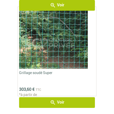
Voir
zoom_in
Grillage soudé Super
303,60 €
TTC
*à partir de
Voir
zoom_in