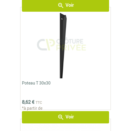
Voir
zoom_in
Poteau T 30x30
8,62 €
TTC
*à partir de
Voir
zoom_in