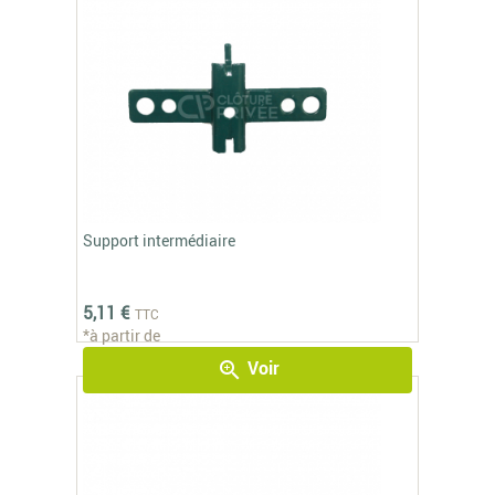
Support intermédiaire
5,11 €
TTC
*à partir de
Voir
zoom_in