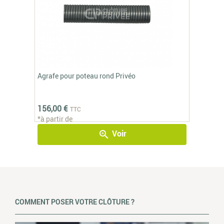
Agrafe pour poteau rond Privéo
156,00 €
TTC
*à partir de
Voir
zoom_in
COMMENT POSER VOTRE CLÔTURE ?