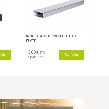
INSERT ACIER POUR POTEAU
ELYTE
13,80 €
TTC
oir
Voir
zoom_in
*à partir de