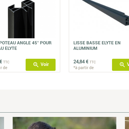
POTEAU ANGLE 45° POUR
LISSE BASSE ELYTE EN
U ELYTE
ALUMINIUM
€
24,84 €
TTC
TTC
Voir
V
zoom_in
zoom_in
ir de
*à partir de