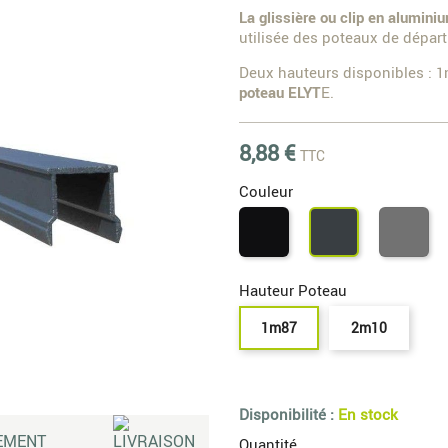
La glissière ou clip en alumini
utilisée des poteaux de départ 
Deux hauteurs disponibles : 1
poteau ELYT
E.
8,88 €
TTC
Couleur
Noir
Gri
Gris
9005
qua
anthracite
Hauteur Poteau
1m87
2m10
Disponibilité :
En stock
Quantité