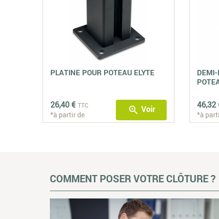
PLATINE POUR POTEAU ELYTE
DEMI-
POTEA
26,40 €
46,32 
TTC
Voir
zoom_in
*à partir de
*à part
COMMENT POSER VOTRE CLÔTURE ?