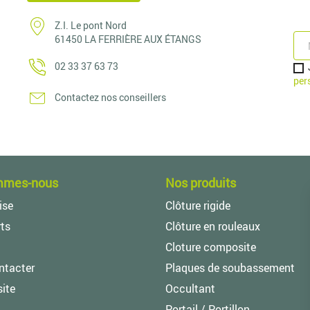
Z.I. Le pont Nord
61450 LA FERRIÈRE AUX ÉTANGS
02 33 37 63 73
per
Contactez nos conseillers
mmes-nous
Nos produits
ise
Clôture rigide
ts
Clôture en rouleaux
Cloture composite
ntacter
Plaques de soubassement
site
Occultant
Portail / Portillon