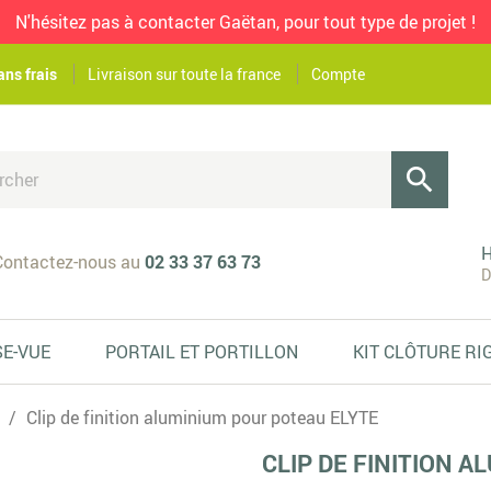
N'hésitez pas à contacter Gaëtan, pour tout type de projet !
ans frais
Livraison sur toute la france
Compte

H
ontactez-nous au
02 33 37 63 73
D
SE-VUE
PORTAIL ET PORTILLON
KIT CLÔTURE RI
Clip de finition aluminium pour poteau ELYTE
CLIP DE FINITION 