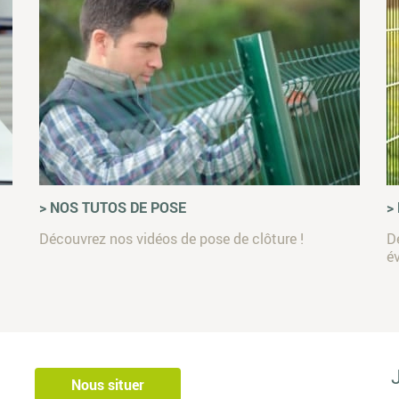
> NOS TUTOS DE POSE
>
Découvrez nos vidéos de pose de clôture !
D
é
Nous situer