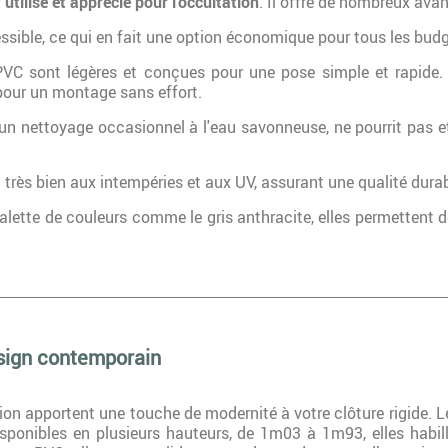
tilisé et apprécié pour l'occultation
. Il offre de nombreux avan
ssible, ce qui en fait une option économique pour tous les budg
VC sont légères et conçues pour une pose simple et rapide. L
pour un montage sans effort.
 nettoyage occasionnel à l'eau savonneuse, ne pourrit pas et 
t très bien aux intempéries et aux UV, assurant une qualité durab
lette de couleurs comme le gris anthracite, elles permettent de 
esign contemporain
on apportent une touche de modernité à votre clôture rigide. Le
ponibles en plusieurs hauteurs, de 1m03 à 1m93, elles habille