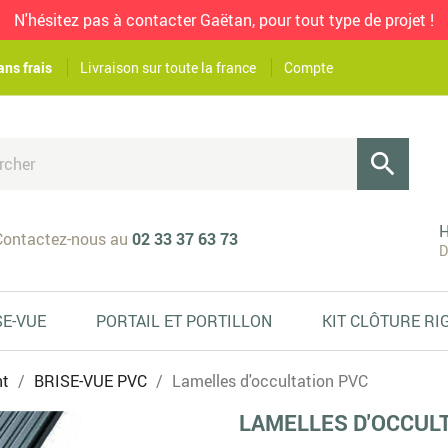
N'hésitez pas à contacter Gaëtan, pour tout type de projet !
ans frais
Livraison sur toute la france
Compte

H
ontactez-nous au
02 33 37 63 73
D
SE-VUE
PORTAIL ET PORTILLON
KIT CLÔTURE RI
nt
BRISE-VUE PVC
Lamelles d'occultation PVC
LAMELLES D'OCCUL