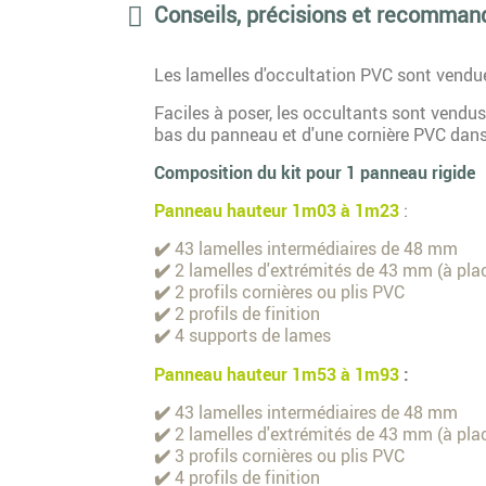
Conseils, précisions et recomman
Les lamelles d'occultation PVC sont vendu
Faciles à poser, les occultants sont vendus
bas du panneau et d'une cornière PVC dans l
Composition du kit pour 1 panneau rigide
Panneau hauteur 1m03 à 1m23
:
✔️
43 lamelles intermédiaires de 48 mm
✔️
2 lamelles d'extrémités de 43 mm (à pla
✔️
2 profils cornières ou plis PVC
✔️
2 profils de finition
✔️
4 supports de lames
Panneau hauteur 1m53 à 1m93
:
✔️
43 lamelles intermédiaires de 48 mm
✔️
2 lamelles d'extrémités de 43 mm (à pla
✔️
3 profils cornières ou plis PVC
✔️
4 profils de finition