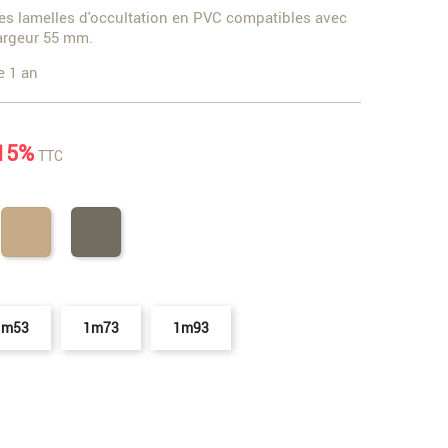
les lamelles d'occultation en PVC compatibles avec
argeur 55 mm.
e 1 an
15%
TTC
r
Bois
Quartz
05
clair
1m53
1m73
1m93