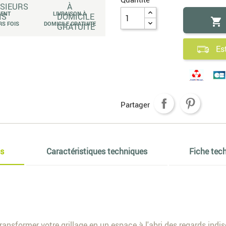
MENT
LIVRAISON À

RS FOIS
DOMICILE GRATUITE
Es
Partager
os
Caractéristiques techniques
Fiche tec
ransformer votre grillage en un espace à l'abri des regards indi