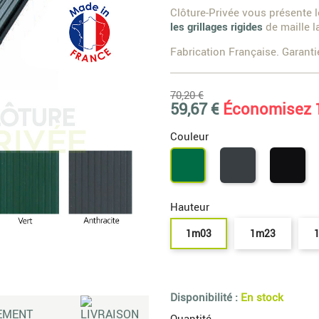
Clôture-Privée vous présente 
les grillages rigides
de maille l
Fabrication Française. Garanti
70,20 €
59,67 €
Économisez 
Couleur
Gris
Noi
Vert
7016
90
6005
Hauteur
1m03
1m23
Disponibilité :
En stock
Quantité