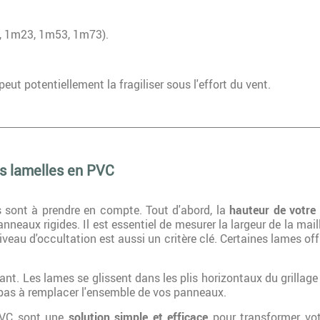
3, 1m23, 1m53, 1m73).
eut potentiellement la fragiliser sous l'effort du vent.
des lamelles en PVC
ts sont à prendre en compte. Tout d'abord, la
hauteur de votre 
eaux rigides. Il est essentiel de mesurer la largeur de la maill
veau d'occultation est aussi un critère clé. Certaines lames off
ant. Les lames se glissent dans les plis horizontaux du grillage
 pas à remplacer l'ensemble de vos panneaux.
 PVC sont une
solution simple et efficace
pour transformer votr