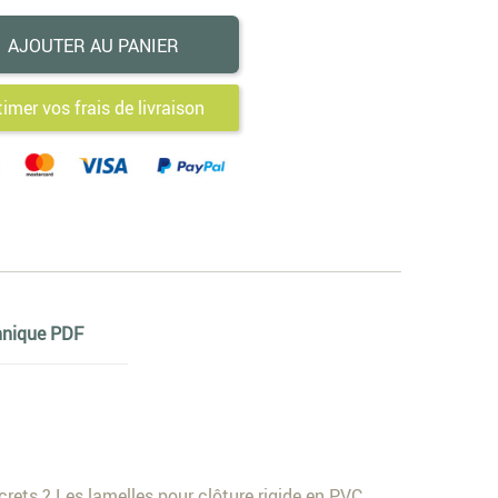
AJOUTER AU PANIER
timer vos frais de livraison
hnique PDF
screts ? Les lamelles pour clôture rigide en PVC