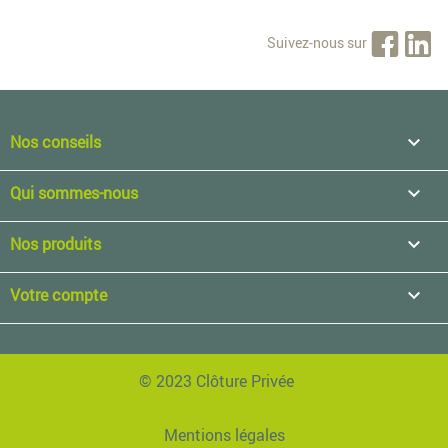
Suivez-nous sur
Nos conseils

Qui sommes-nous

Nos produits

Votre compte

© 2023 Clôture Privée
Mentions légales