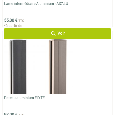
Lame intermédiaire Aluminium - AD'ALU
55,00 €
TTC
*à partir de
Voir
zoom_in
Poteau aluminium ELYTE
97,00 €
TTC