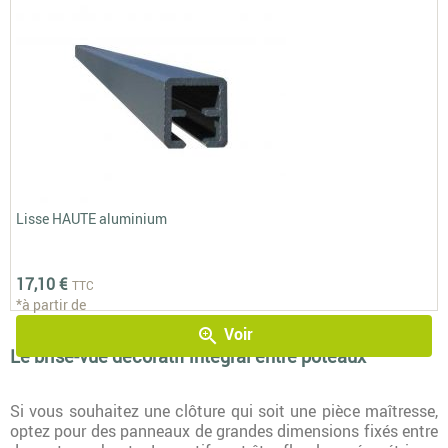
Lisse HAUTE aluminium
17,10 €
TTC
*à partir de
Voir
zoom_in
Le brise-vue décoratif intégral entre poteaux
Si vous souhaitez une clôture qui soit une pièce maîtresse,
optez pour des panneaux de grandes dimensions fixés entre