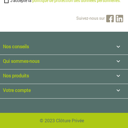
J'accepte la
politique de protection des données personnelles.
Suivez-nous sur
Nos conseils

Qui sommes-nous

Nos produits

Votre compte

© 2023 Clôture Privée