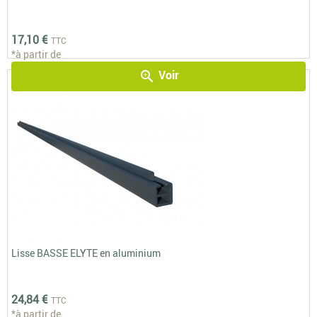
17,10 €
TTC
*à partir de
Voir
zoom_in
Lisse BASSE ELYTE en aluminium
24,84 €
TTC
*à partir de