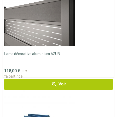
Lame décorative aluminium AZUR
118,00 €
TTC
*à partir de
Voir
zoom_in