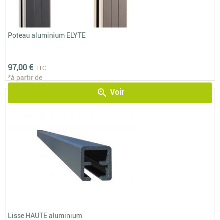
Poteau aluminium ELYTE
97,00 €
TTC
*à partir de
Voir
zoom_in
Lisse HAUTE aluminium