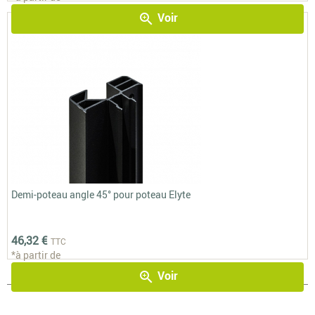
Voir
zoom_in
Demi-poteau angle 45° pour poteau Elyte
46,32 €
TTC
*à partir de
Voir
zoom_in