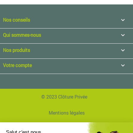
Nos conseils

Qui sommes-nous

Nos produits

Votre compte

© 2023 Clôture Privée
Mentions légales
Données personnelles