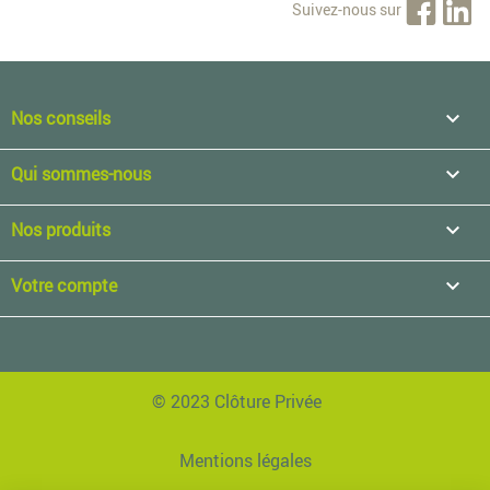
Suivez-nous sur
Nos conseils

Qui sommes-nous

Nos produits

Votre compte

© 2023 Clôture Privée
Mentions légales