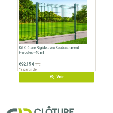
Kit Clôture Rigide avec Soubassement -
Hercules - 40 ml
692,15 €
TTC
*à partir de
Voir
zoom_in