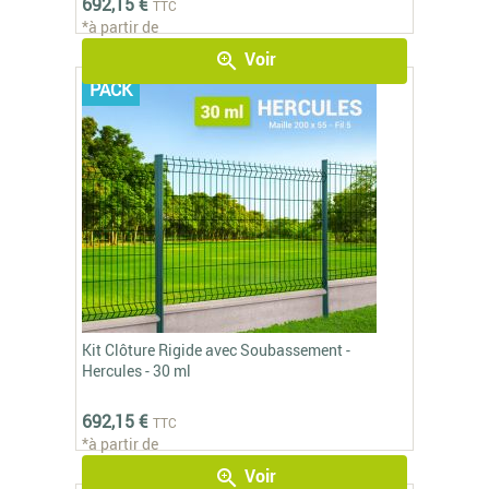
692,15 €
TTC
*à partir de
Voir
zoom_in
PACK
Kit Clôture Rigide avec Soubassement -
Hercules - 30 ml
692,15 €
TTC
*à partir de
Voir
zoom_in