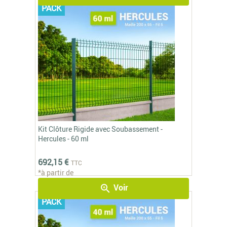
PACK
Kit Clôture Rigide avec Soubassement -
Hercules - 60 ml
692,15 €
TTC
*à partir de
Voir
zoom_in
PACK