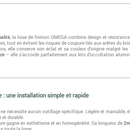
alité
, la lisse de finition OMEGA combine design et résistance
s, tout en évitant les risques de coupure liés aux arêtes du bri
s, elle conserve son éclat et sa couleur d’origine malgré les v
oir
– elle s’accorde parfaitement aux kits d’occultation alu
e : une installation simple et rapide
ne nécessite aucun outillage spécifique. Légère et maniable, el
 et durable.
ture gagne en esthétisme et en homogénéité. Sa longueur de
2m
r toute la ligne.