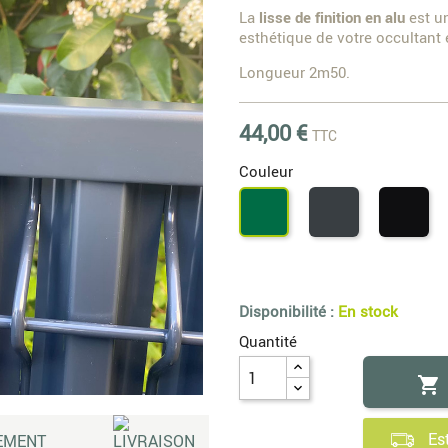
La
lisse de finition en alu
est un
esthétique de votre occultan
Longueur 2m50.
44,00 €
TTC
Couleur
Gris
Noi
Vert
7016
90
6005
Disponibilité :
En stock
Quantité

Es