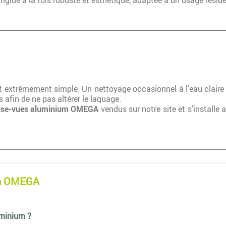
rigide à la fois robuste et esthétique, adaptée à un usage réside
est extrêmement simple. Un nettoyage occasionnel à l’eau claire
s afin de ne pas altérer le laquage.
brise-vues aluminium OMEGA
vendus sur notre site et s’installe 
ium OMEGA
uminium ?