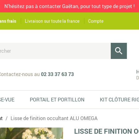
N'hésitez pas à contacter Gaëtan, pour tout type de projet !
ans frais
Livraison sur toute la france
Compte

H
ontactez-nous au
02 33 37 63 73
D
SE-VUE
PORTAIL ET PORTILLON
KIT CLÔTURE RI
nt
Lisse de finition occultant ALU OMEGA
LISSE DE FINITION