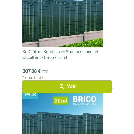
Kit Clôture Rigide avec Soubassement et
Occultant - Brico - 10 ml
307,08 €
TTC
*à partir de
Voir
zoom_in
PACK