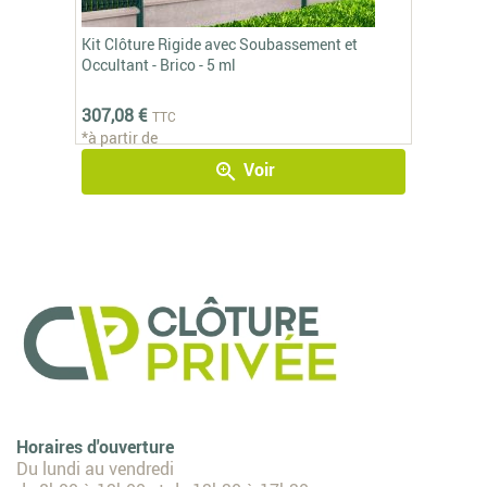
Kit Clôture Rigide avec Soubassement et
Occultant - Brico - 5 ml
307,08 €
TTC
*à partir de
Voir
zoom_in
Horaires d'ouverture
Du lundi au vendredi