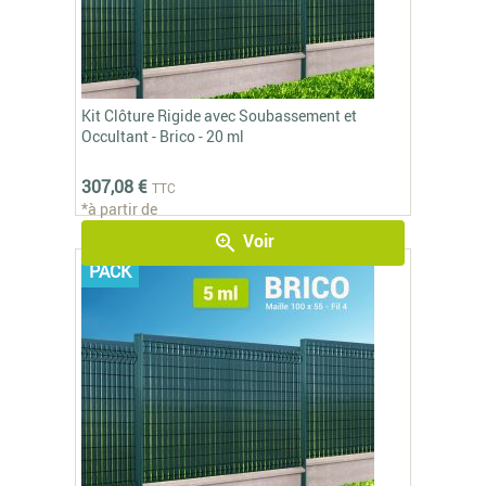
Kit Clôture Rigide avec Soubassement et
Occultant - Brico - 20 ml
307,08 €
TTC
*à partir de
Voir
zoom_in
PACK