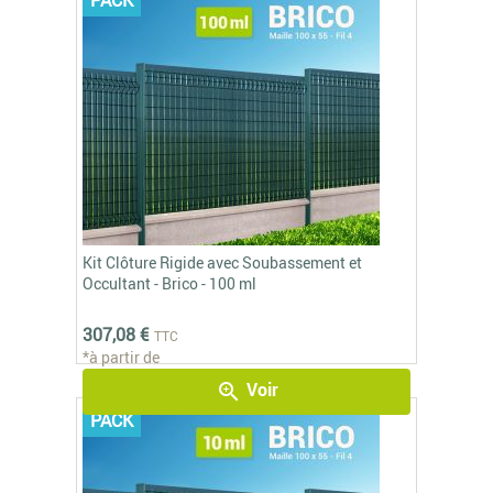
Kit Clôture Rigide avec Soubassement et
Occultant - Brico - 100 ml
307,08 €
TTC
*à partir de
Voir
zoom_in
PACK