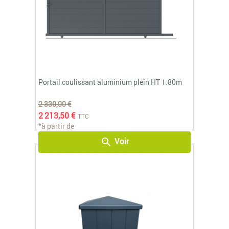
Portail coulissant aluminium plein HT 1.80m
2 330,00 €
2 213,50 €
TTC
*à partir de
Voir
zoom_in