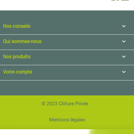
Nos conseils

Qui sommes-nous

Nos produits

Votre compte

© 2023 Clôture Privée
Mentions légales