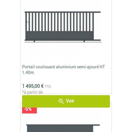
Portail coulissant aluminium semi-ajouré HT
1.40m
1 495,00 €
TTC
*à partir de
Voir
zoom_in
-5%