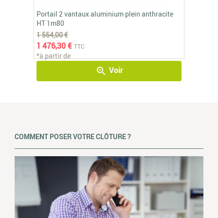
Portail 2 vantaux aluminium plein anthracite
HT 1m80
1 554,00 €
1 476,30 €
TTC
*à partir de
Voir
zoom_in
COMMENT POSER VOTRE CLÔTURE ?