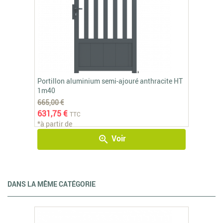
Portillon aluminium semi-ajouré anthracite HT
1m40
665,00 €
631,75 €
TTC
*à partir de
Voir
zoom_in
DANS LA MÊME CATÉGORIE