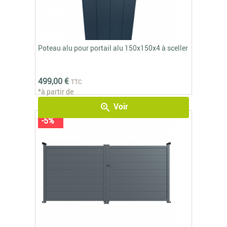
Poteau alu pour portail alu 150x150x4 à sceller
499,00 €
TTC
*à partir de
Voir
zoom_in
-5%